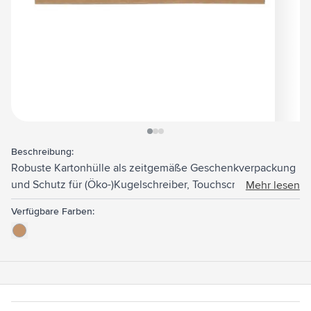
View larger image
View larger image
View larger image
Beschreibung:
Robuste Kartonhülle als zeitgemäße Geschenkverpackung
und Schutz für (Öko-)Kugelschreiber, Touchscreen-Stifte
Mehr lesen
und Druckbleistifte. Geeignet für 1 Schreibgerät.
Verfügbare Farben: