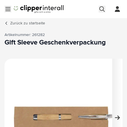
Zum Inhalt springen
Menü öffnen
Zurück zu
startseite
Artikelnummer: 261282
Gift Sleeve Geschenkverpackung
Hauptbild
Klicken Sie, um das Bild im Vollbildmodus zu sehen