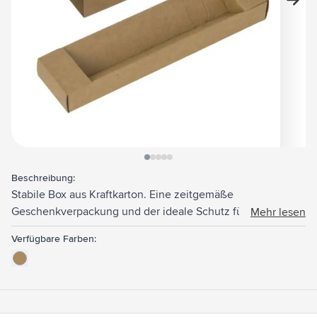
View larger image
View larger image
View larger image
View larger image
View larger image
Beschreibung:
Stabile Box aus Kraftkarton. Eine zeitgemäße
Geschenkverpackung und der ideale Schutz für sowohl
Mehr lesen
(Öko-)Kugelschreiber als auch Touchscreen-Stifte und
Verfügbare Farben:
Druckbleistifte. Geeignet für 1 Schreibgerät.