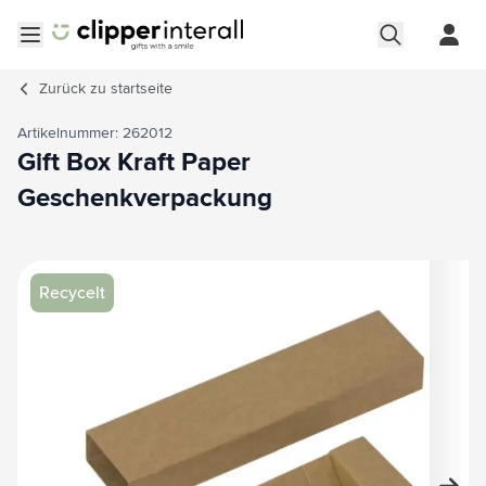
Zum Inhalt springen
Menü öffnen
Zurück zu
startseite
Artikelnummer: 262012
Gift Box Kraft Paper
Geschenkverpackung
Hauptbild
Klicken Sie, um das Bild im Vollbildmodus zu sehen
Recycelt