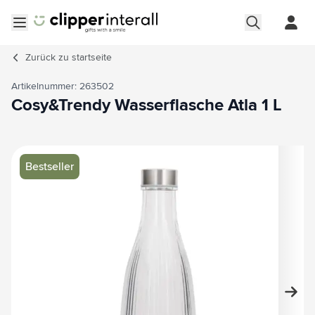
Zum Inhalt springen
Menü öffnen
Zurück zu
startseite
Artikelnummer: 263502
Cosy&Trendy Wasserflasche Atla 1 L
Hauptbild
Klicken Sie, um das Bild im Vollbildmodus zu sehen
Bestseller