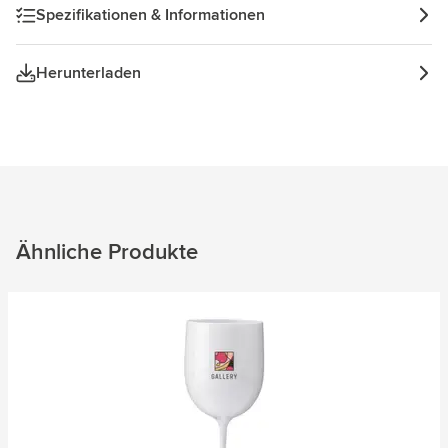
Anlass. Fassungsvermögen 470 ml. Made in Europe.
Spezifikationen & Informationen
Herunterladen
Ähnliche Produkte