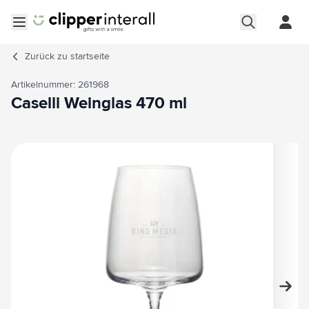
Zum Inhalt springen
Menü öffnen
Zurück zu
startseite
Artikelnummer: 261968
Caselli Weinglas 470 ml
Hauptbild
Klicken Sie, um das Bild im Vollbildmodus zu sehen