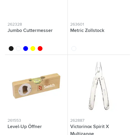
262328
263601
Jumbo Cuttermesser
Metric Zollstock
noir
blanc
bleu
jaune
rouge
blanc
261553
262887
Level-Up Öffner
Victorinox Spirit X
Multizange