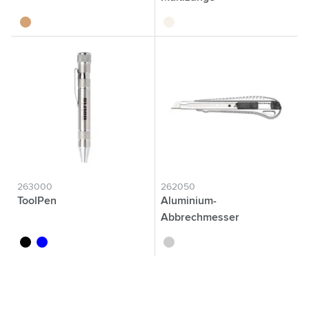
brun bois
argenté
263000
262050
ToolPen
Aluminium-
Abbrechmesser
noir
bleu
argenté