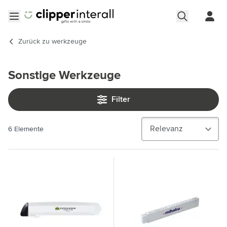
Zum Inhalt springen
Menü öffnen
Zurück zu
werkzeuge
Sonstige Werkzeuge
Filter
6
Elemente