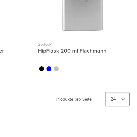
263694
er
HipFlask 200 ml Flachmann
noir
bleu
argenté
Produkte pro Seite