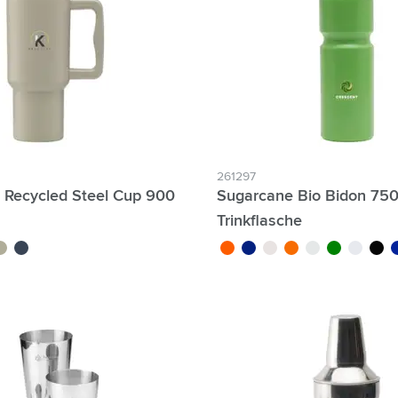
ologie & Gadgets anzeigen
ways anzeigen
ibwaren anzeigen
anzeigen
r & Freizeit anzeigen
261297
 Recycled Steel Cup 900
Sugarcane Bio Bidon 750
zeuge & Unterwegs anzeigen
Trinkflasche
eige
bleu marine
orange/noir
bleu/blanc
translucide
orange/blanc
blanc/noir
vert/noir
blanc/bla
noir/n
bl