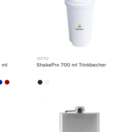
261712
 ml
ShakePro 700 ml Trinkbecher
nc
oir
eu/noir
rouge/noir
noir
blanc