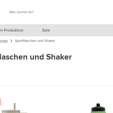
Suche
Suche
n-Produktion
Sale
schen
Sportflaschen und Shaker
 Ausgewählt anzeigen
flaschen und Shaker
n anzeigen
en anzeigen
gefäße anzeigen
en & Reisen anzeigen
en & Wohnen anzeigen
eprodukte anzeigen