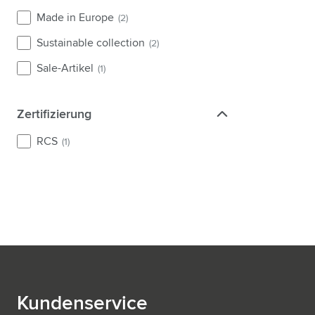
Made in Europe
(2)
Sustainable collection
(2)
Sale-Artikel
(1)
Zertifizierung
Zertifizierung
RCS
(1)
Kundenservice