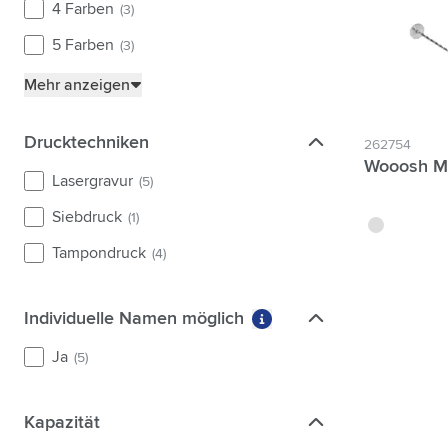
4 Farben
(3)
5 Farben
(3)
Mehr anzeigen
Drucktechniken
Drucktechniken
262754
Wooosh Mi
Lasergravur
(5)
Siebdruck
(1)
argenté
Tampondruck
(4)
Individuelle Namen möglich
Individuelle Namen möglich
Weitere Informationen 
Ja
(5)
Kapazität
Kapazität