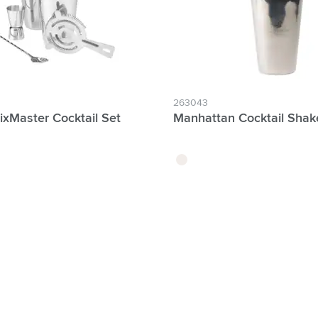
263043
xMaster Cocktail Set
Manhattan Cocktail Shak
argenté
zum Filter Individuelle Namen möglich: