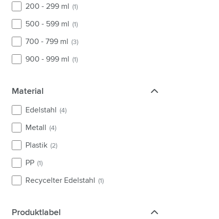
200 - 299 ml
(1)
500 - 599 ml
(1)
700 - 799 ml
(3)
900 - 999 ml
(1)
Material
Material
Edelstahl
(4)
Metall
(4)
Plastik
(2)
PP
(1)
Recycelter Edelstahl
(1)
Produktlabel
Produktlabel