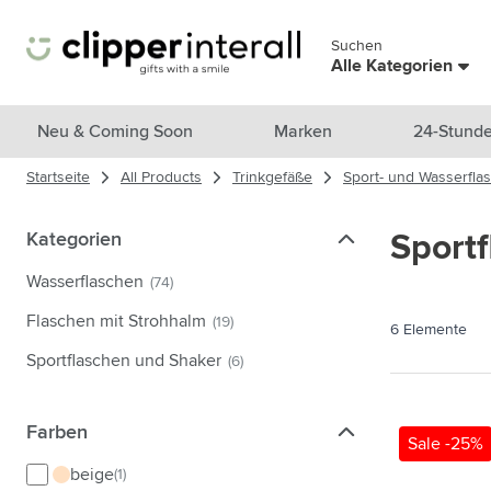
Zum Inhalt springen
Suchen
Menü überspringen
Alle Kategorien
Alle Produkte anzeigen
Neu & Coming Soon
Marken
24-Stunde
Startseite
All Products
Trinkgefäße
Sport- und Wasserfla
Neu & Ausgewählt
Untermenü für Kategorie Neu &
Marken
Kategorien
Kategorien
Sport
Untermenü für Kategorie Marke
Themen
Wasserflaschen
(74)
Untermenü für Kategorie Them
Trinkgefäße
Flaschen mit Strohhalm
(19)
6
Elemente
Untermenü für Kategorie Trink
Taschen & Reisen
Sportflaschen und Shaker
(6)
Untermenü für Kategorie Tasch
Kochen & Wohnen
Untermenü für Kategorie Koch
Farben
Farben
Sale -25%
Pflegeprodukte
Untermenü für Kategorie Pfleg
beige
(1)