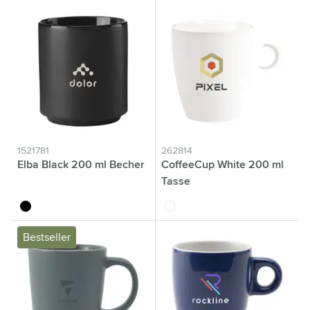
1521781
262814
Elba Black 200 ml Becher
CoffeeCup White 200 ml
Tasse
noir
blanc
Bestseller