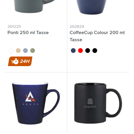
261225
262824
Ponti 250 ml Tasse
CoffeeCup Colour 200 ml
Tasse
blanc
sable
gris
vert
bleu/blanc
rouge/blanc
noir/noir
noir/blanc
24H