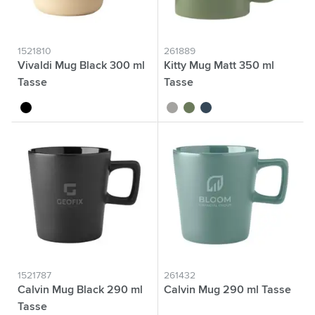
1521810
261889
Vivaldi Mug Black 300 ml
Kitty Mug Matt 350 ml
Tasse
Tasse
noir
gris
vert
bleu marine
1521787
261432
Calvin Mug Black 290 ml
Calvin Mug 290 ml Tasse
Tasse