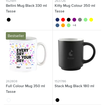
1521811
263726
Bellini Mug Black 330 ml
Kitty Mug Colour 350 ml
Tasse
Tasse
noir
marine foncé
rouge rouge
noir
pourpre
gris
vert
jaune
bleu/bleu
orange
vert clair
+4
Bestseller
262808
1521786
Full Colour Mug 350 ml
Stack Mug Black 180 ml
Tasse
blanc
noir