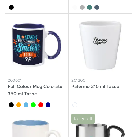
noir
blanc
gris
vert
bleu marine
260691
261206
Full Colour Mug Colorato
Palermo 210 ml Tasse
350 ml Tasse
noir
orange
bleu clair
lime
rouge
bleu foncé
blanc
Recycelt