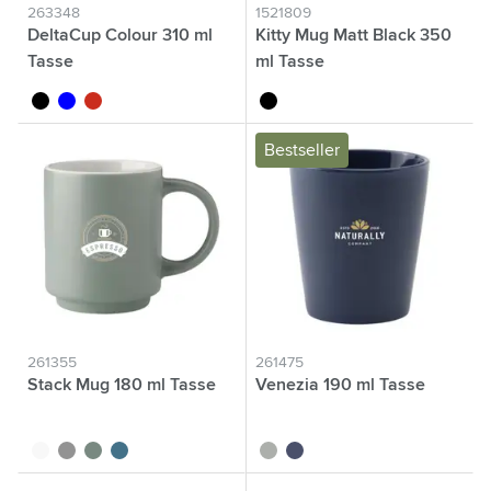
263348
1521809
DeltaCup Colour 310 ml
Kitty Mug Matt Black 350
Tasse
ml Tasse
noir
bleu
rouge
noir
Bestseller
261355
261475
Stack Mug 180 ml Tasse
Venezia 190 ml Tasse
blanc
gris
vert
bleu
gris
bleu foncé