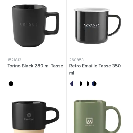
1521813
260853
Torino Black 280 ml Tasse
Retro Emaille Tasse 350
ml
noir
blanc/bleu
blanc/noir
noir/blanc
bleu/noir