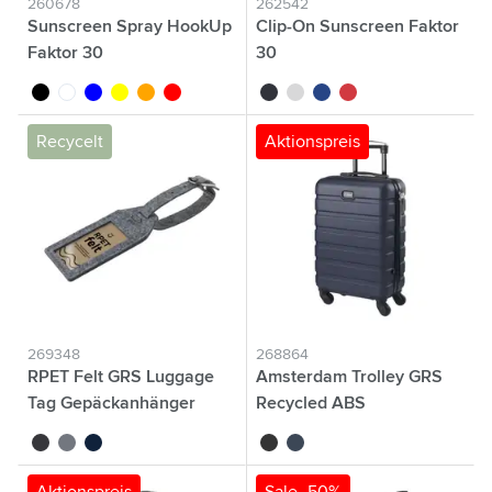
260678
262542
Sunscreen Spray HookUp
Clip-On Sunscreen Faktor
Faktor 30
30
noir
blanc
bleu
jaune
orange
rouge
noir
blanc
bleu
rouge
Recycelt
Aktionspreis
269348
268864
RPET Felt GRS Luggage
Amsterdam Trolley GRS
Tag Gepäckanhänger
Recycled ABS
noir
gris
bleu foncé
schwarz
blau