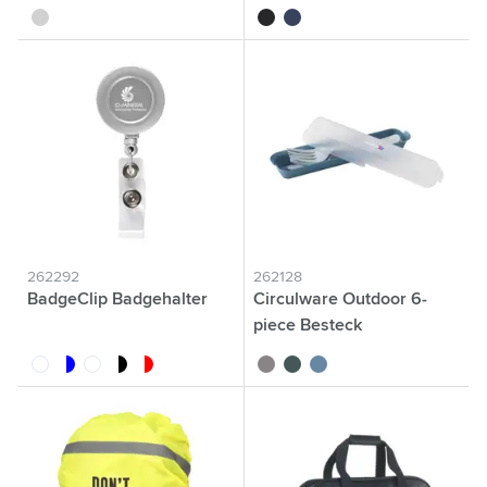
argenté
noir
bleu foncé
262292
262128
BadgeClip Badgehalter
Circulware Outdoor 6-
piece Besteck
blanc
bleu translucide
blanc translucide
noir translucide
rouge translucide
sable
vert foncé
bleu foncé