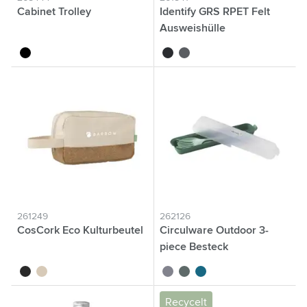
Cabinet Trolley
Identify GRS RPET Felt
Ausweishülle
schwarz
noir
gris
261249
262126
CosCork Eco Kulturbeutel
Circulware Outdoor 3-
piece Besteck
noir
naturel
sable
vert foncé
bleu foncé
Recycelt