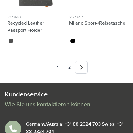
269140
267347
Recycled Leather
Milano Sport-/Reisetasche
Passport Holder
Passhülle
noir
schwarz
Weiter
1
2
Sie lesen gerade die Seite
Seite
Kundenservice
Wie Sie uns kontaktieren können
Germany/Austria: +31 88 2324 703 Swiss: +31
88 2324 704