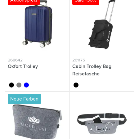
Aktionspreis
Sale -50%
268642
261175
Oxfort Trolley
Cabin Trolley Bag
Reisetasche
schwarz
grau
blau
noir
Neue Farben