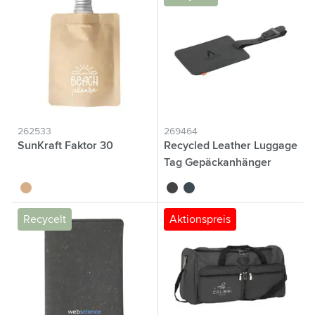
262533
269464
SunKraft Faktor 30
Recycled Leather Luggage
Tag Gepäckanhänger
brun
noir
bleu foncé
Recycelt
Aktionspreis