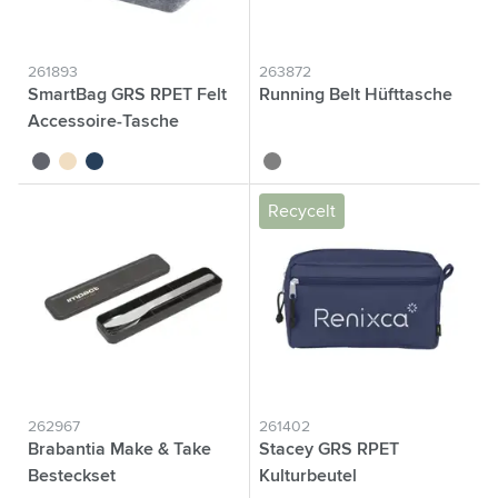
261893
263872
SmartBag GRS RPET Felt
Running Belt Hüfttasche
Accessoire-Tasche
gris
beige
bleu foncé
gris
Recycelt
262967
261402
Brabantia Make & Take
Stacey GRS RPET
Besteckset
Kulturbeutel