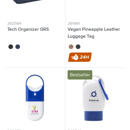
262584
261461
Tech Organizer GRS
Vegan Pineapple Leather
Luggage Tag
noir
bleu
brun
noir
24H
Bestseller