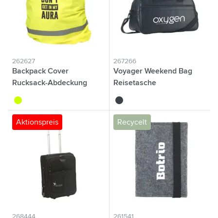
262627
267266
Backpack Cover
Voyager Weekend Bag
Rucksack-Abdeckung
Reisetasche
jaune fluo
noir
Aktionspreis
Recycelt
268444
261541