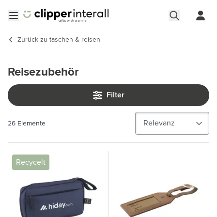
Zum Inhalt springen
Menü öffnen
Zurück zu
taschen & reisen
Reisezubehör
Filter
26
Elemente
Recycelt