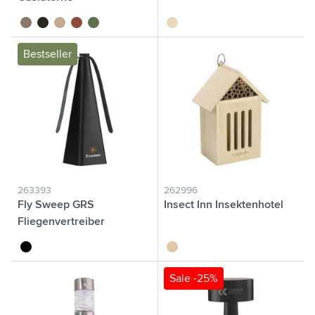
brun
noir
beige
terracotta
vert mousse
brun bois
Bestseller
263393
262996
Fly Sweep GRS
Insect Inn Insektenhotel
Fliegenvertreiber
noir
brun bois
Sale -25%