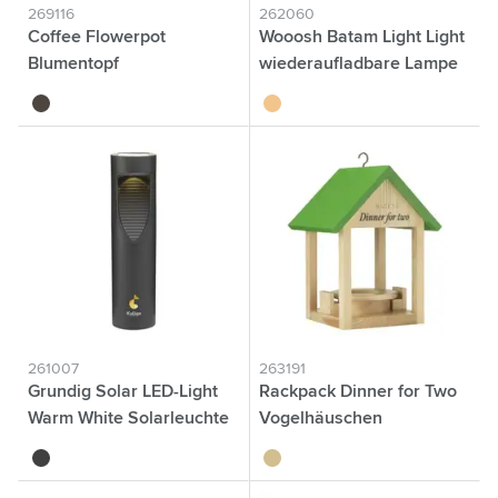
269116
262060
Coffee Flowerpot
Wooosh Batam Light Light
Blumentopf
wiederaufladbare Lampe
brun
bambou
261007
263191
Grundig Solar LED-Light
Rackpack Dinner for Two
Warm White Solarleuchte
Vogelhäuschen
noir
brun bois