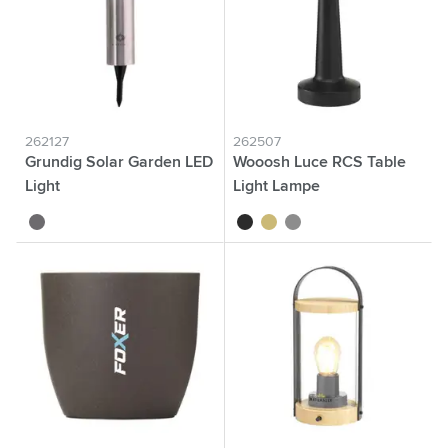
262127
262507
Grundig Solar Garden LED
Wooosh Luce RCS Table
Light
Light Lampe
gris
noir
doré
argenté