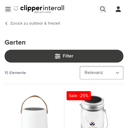
Zum Inhalt springen
Menü öffnen
Zurück zu
outdoor & freizeit
Garten
Filter
15
Elemente
Sale -25%