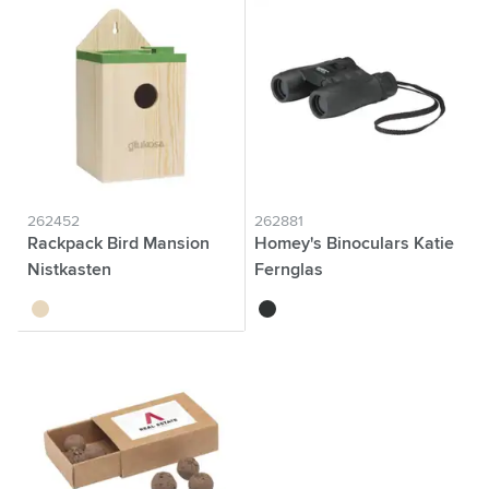
262452
262881
Rackpack Bird Mansion
Homey's Binoculars Katie
Nistkasten
Fernglas
brun bois
noir