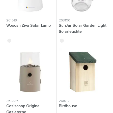
261619
263190
Wooosh Ziva Solar Lamp
SunJar Solar Garden Light
Solarleuchte
blanc
argenté
262336
261012
Cosiscoop Original
Birdhouse
Gaslaterne