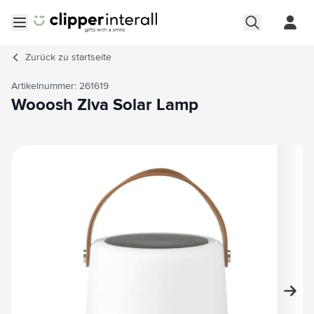
Zum Inhalt springen
Menü öffnen
Zurück zu
startseite
Artikelnummer: 261619
Wooosh Ziva Solar Lamp
Hauptbild
Klicken Sie, um das Bild im Vollbildmodus zu sehen