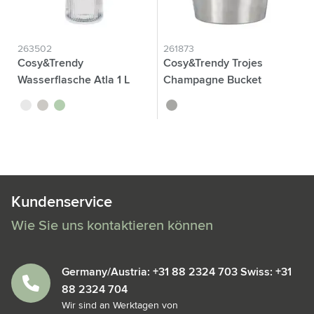
263502
261873
Cosy&Trendy
Cosy&Trendy Trojes
Wasserflasche Atla 1 L
Champagne Bucket
translucide
gris
vert
argenté
Kundenservice
Wie Sie uns kontaktieren können
Germany/Austria: +31 88 2324 703 Swiss: +31
88 2324 704
Wir sind an Werktagen von