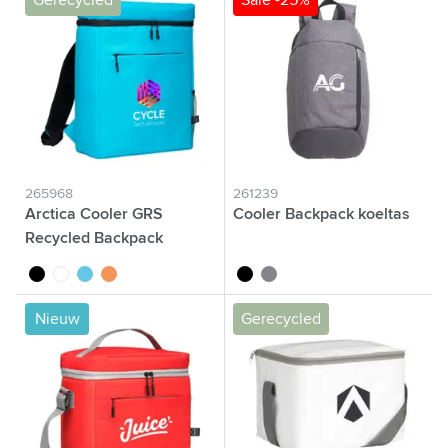
Gerecycled
Sale -25%
265968
261239
Arctica Cooler GRS
Cooler Backpack koeltas
Recycled Backpack
koeltas
noir
blanc
bleu
orange
noir
gris
Nieuw
Gerecycled