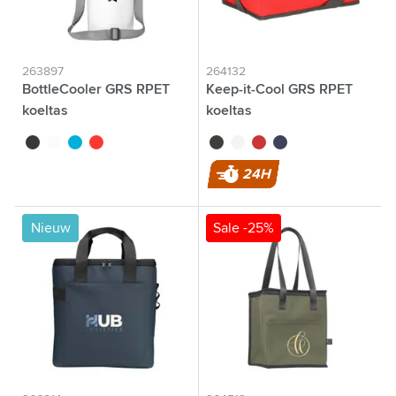
263897
264132
BottleCooler GRS RPET
Keep-it-Cool GRS RPET
koeltas
koeltas
noir
blanc
bleu
rouge
noir
blanc
rouge
bleu marine
24H
Nieuw
Sale -25%