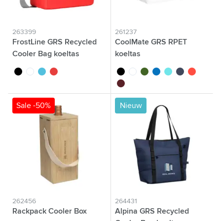
263399
261237
FrostLine GRS Recycled
CoolMate GRS RPET
Cooler Bag koeltas
koeltas
noir
blanc
bleu
rouge
noir
blanc
vert
bleu
bleu clair
bleu marine
rouge
bordeaux
Sale -50%
Nieuw
262456
264431
Rackpack Cooler Box
Alpina GRS Recycled