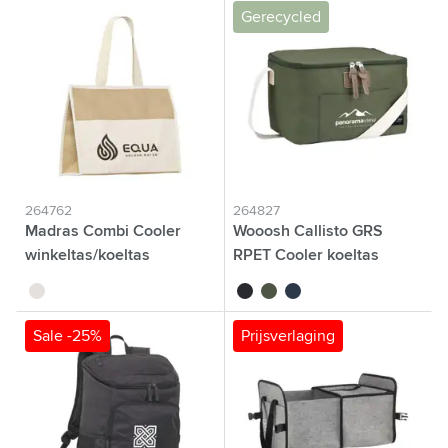
Gerecycled
264762
264827
Madras Combi Cooler
Wooosh Callisto GRS
winkeltas/koeltas
RPET Cooler koeltas
naturel
noir
vert olive
bleu foncé
Sale -25%
Prijsverlaging