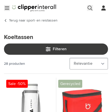
Ga naar de inhoud
Menu openen
Terug naar
sport- en reistassen
Koeltassen
Filteren
28
producten
Sale -50%
Gerecycled