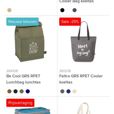
Cooler Bag koeltas
brun bois
noir
blanc
bleu marine
Nieuwe kleuren
Sale -25%
264128
261238
Be Cool GRS RPET
Feltro GRS RPET Cooler
Lunchbag lunchtas
koeltas
brun
noir
vert olive
bleu marine
gris
bleu
beige
Prijsverlaging