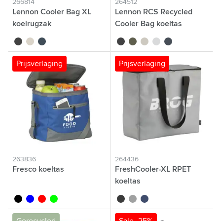
266814
264512
Lennon Cooler Bag XL
Lennon RCS Recycled
koelrugzak
Cooler Bag koeltas
noir
beige
bleu marine
noir
vert
beige
bleu clair
bleu marine
Prijsverlaging
Prijsverlaging
263836
264436
Fresco koeltas
FreshCooler-XL RPET
koeltas
noir
bleu
rouge
lime
noir
gris
bleu