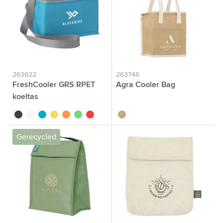
263622
263746
FreshCooler GRS RPET
Agra Cooler Bag
koeltas
noir
blanc
bleu
jaune
orange
lime
rouge
naturel
Gerecycled