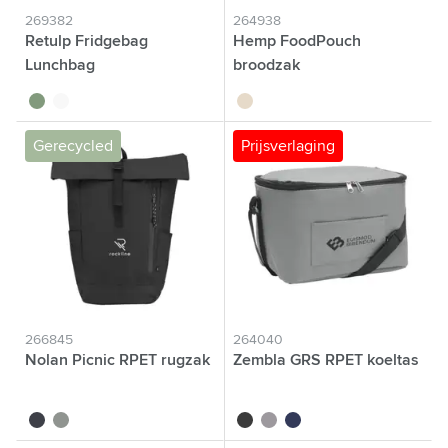
269382
264938
Retulp Fridgebag
Hemp FoodPouch
Lunchbag
broodzak
vert tilleul
blanc cassé
naturel
Gerecycled
Prijsverlaging
266845
264040
Nolan Picnic RPET rugzak
Zembla GRS RPET koeltas
noir
gris
noir
gris
bleu