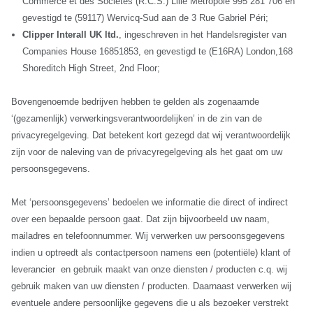
Commerce et des Sociétés (R.C.S.) Lille Métropole 995 281 706 en
gevestigd te (59117) Wervicq-Sud aan de 3 Rue Gabriel Péri;
Clipper Interall UK ltd.
, ingeschreven in het Handelsregister van
Companies House 16851853, en gevestigd te (E16RA) London,168
Shoreditch High Street, 2nd Floor;
Bovengenoemde bedrijven hebben te gelden als zogenaamde
‘(gezamenlijk) verwerkingsverantwoordelijken’ in de zin van de
privacyregelgeving. Dat betekent kort gezegd dat wij verantwoordelijk
zijn voor de naleving van de privacyregelgeving als het gaat om uw
persoonsgegevens.
Met ‘persoonsgegevens’ bedoelen we informatie die direct of indirect
over een bepaalde persoon gaat. Dat zijn bijvoorbeeld uw naam,
mailadres en telefoonnummer. Wij verwerken uw persoonsgegevens
indien u optreedt als contactpersoon namens een (potentiële) klant of
leverancier en gebruik maakt van onze diensten / producten c.q. wij
gebruik maken van uw diensten / producten. Daarnaast verwerken wij
eventuele andere persoonlijke gegevens die u als bezoeker verstrekt