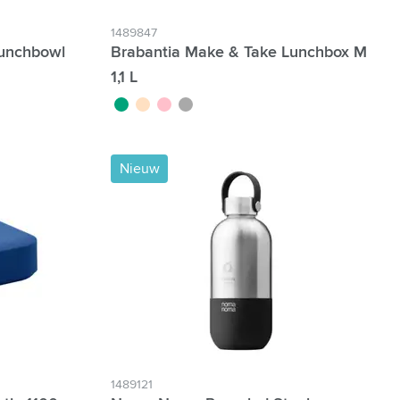
1489847
Lunchbowl
Brabantia Make & Take Lunchbox M
1,1 L
vert jade
beige
rose
gris foncé
Nieuw
1489121