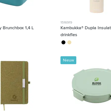
Hour Production:
1516919
y Brunchbox 1,4 L
Kambukka® Dupla Insulat
drinkfles
noir
sable
Nieuw