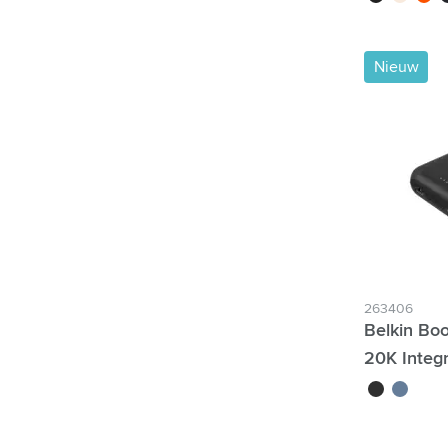
Nieuw
263406
Belkin Bo
20K Integ
noir
bleu