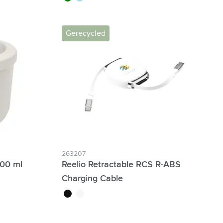
Gerecycled
263207
500 ml
Reelio Retractable RCS R-ABS
Charging Cable
noir
blanc