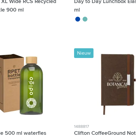
 XL Wide RCS Recycled
Day to Day Lunchbox Elas
tle 900 ml
ml
bleu cobalt
vert
Nieuw
1488817
le 500 ml waterfles
Clifton CoffeeGround No