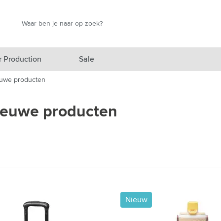
Zoek
Zoek
r Production
Sale
euwe producten
elicht categorie
nieuwe producten
egorie
egorie
categorie
izen categorie
nen categorie
Nieuw
producten categorie