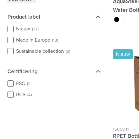
AquaSteel
Water Bot
Product label
Product label
noir
blanc
Nieuw
(37)
Made in Europe
(13)
Sustainable collection
(3)
Nieuw
Certificering
Certificering
FSC
(1)
RCS
(4)
1506841
RPET Bott