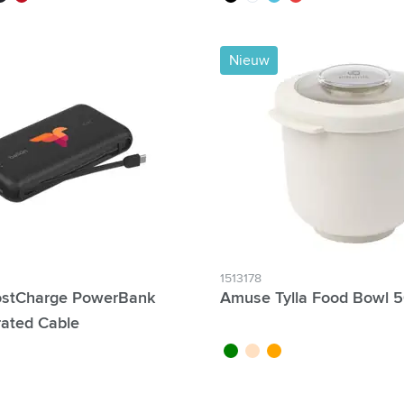
Nieuw
1513178
ostCharge PowerBank
Amuse Tylla Food Bowl 
rated Cable
vert
beige
orange