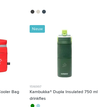
noir
beige
bleu marine
Nieuw
1516997
Cooler Bag
Kambukka® Dupla Insulated 750 ml
drinkfles
vert
bleu clair