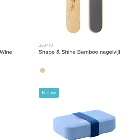
263419
 Wine
Shape & Shine Bamboo nagelvijl
brun bois
Nieuw