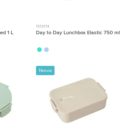
1513174
ed 1 L
Day to Day Lunchbox Elastic 750 ml
turquoise
bleu
Nieuw