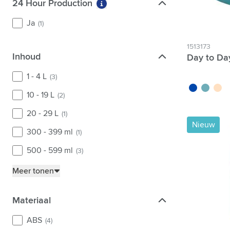
24 Hour Production
24 Hour Production
Meer informatie over filter 24 
Ja
(1)
1513173
Inhoud
Inhoud
Day to Da
1 - 4 L
(3)
bleu cobalt
vert
beige
10 - 19 L
(2)
20 - 29 L
(1)
Nieuw
300 - 399 ml
(1)
500 - 599 ml
(3)
Meer tonen
Materiaal
Materiaal
ABS
(4)