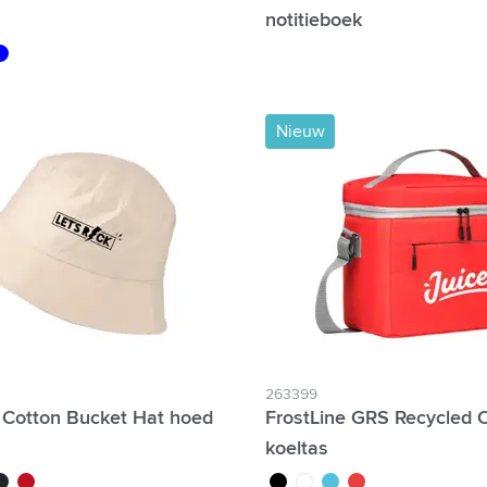
notitieboek
de
leu
brun
Nieuw
263399
Cotton Bucket Hat hoed
FrostLine GRS Recycled 
koeltas
e
leu marine
rouge
noir
blanc
bleu
rouge