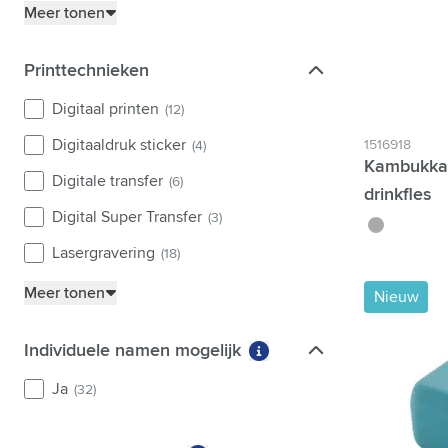
Meer tonen
Printtechnieken
Printtechnieken
Digitaal printen
(12)
Digitaaldruk sticker
1516918
(4)
Kambukka®
Digitale transfer
(6)
drinkfles
Digital Super Transfer
(3)
gris foncé
Lasergravering
(18)
Meer tonen
Nieuw
Individuele namen mogelijk
Individuele namen mogelijk
Meer informatie over fil
Ja
(32)