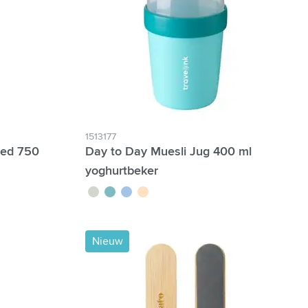
1513177
ted 750
Day to Day Muesli Jug 400 ml
yoghurtbeker
vert tilleul
vert
bleu
beige
Nieuw