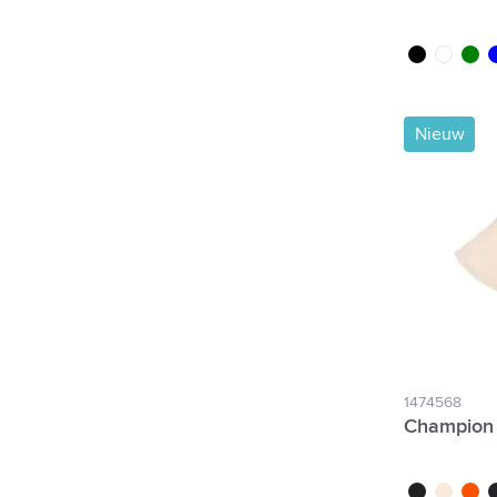
noir
transluci
vert
b
Nieuw
1474568
Champion 
noir
beige
orang
b