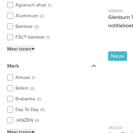
Agrarisch afval
(1)
1488816
Aluminium
(2)
Glenburn 
notitieboe
Bamboe
(2)
brun
FSC® bamboe
(1)
Meer tonen
Nieuw
Merk
Merk
Amuse
(1)
Belkin
(2)
Brabantia
(2)
Day To Day
(5)
JANZEN
(4)
263334
Meer tonen