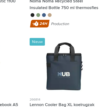
tic 1100
Noma Noma Recycled Steel
Insulated Bottle 750 ml thermosfles
noir
vert
bleu
beige
24H
Production
Nieuw
266814
tebook A5
Lennon Cooler Bag XL koelrugzak