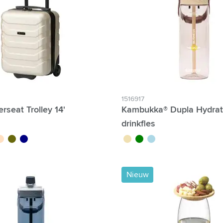
 & Gadgets categorie
categorie
n categorie
egorie
je tijd categorie
1516917
rseat Trolley 14'
Kambukka® Dupla Hydra
p & Onderweg categorie
drinkfles
eige
vert olive
bleu marine
sable
vert
bleu clair
Nieuw