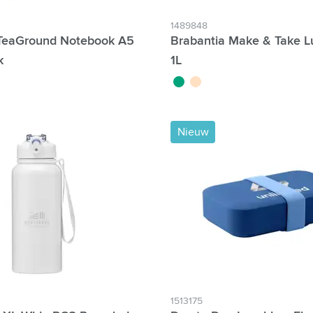
1489848
TeaGround Notebook A5
Brabantia Make & Take 
k
1L
vert jade
beige
Nieuw
1513175