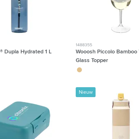
1488355
 Dupla Hydrated 1 L
Wooosh Piccolo Bamboo
Glass Topper
brun bois
Nieuw
ter Individuele namen mogelijk: