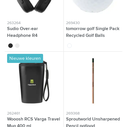
263264
269430
Sudio Over-ear
tomorrow golf Single Pack
Headphone R4
Recycled Golf Balls
noir
blanc
blanc
Nieuwe kleuren
262461
269368
Wooosh RCS Varga Travel
Sproutworld Unsharpened
Mug 400 ml
Pencil potlood