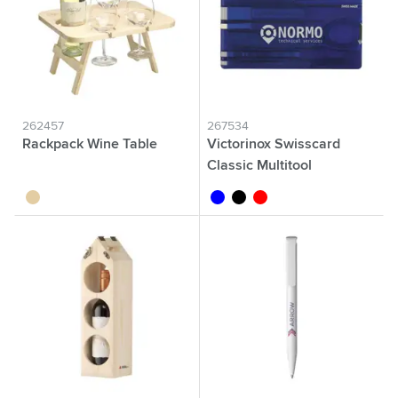
262457
267534
Rackpack Wine Table
Victorinox Swisscard
Classic Multitool
brun bois
bleu translucide
noir translucide
rouge translucide