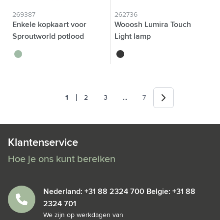
269387
262736
Enkele kopkaart voor
Wooosh Lumira Touch
Sproutworld potlood
Light lamp
vert
noir
Volgende
Jump forward
1
2
3
...
7
Je leest momenteel pagina
Pagina
Pagina
Pagina
Klantenservice
Hoe je ons kunt bereiken
Nederland: +31 88 2324 700 Belgie: +31 88
2324 701
We zijn op werkdagen van