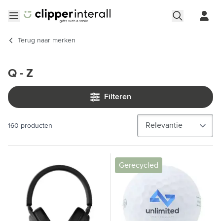
Ga naar de inhoud
Menu openen
Terug naar
merken
Q - Z
Filteren
160
producten
Gerecycled