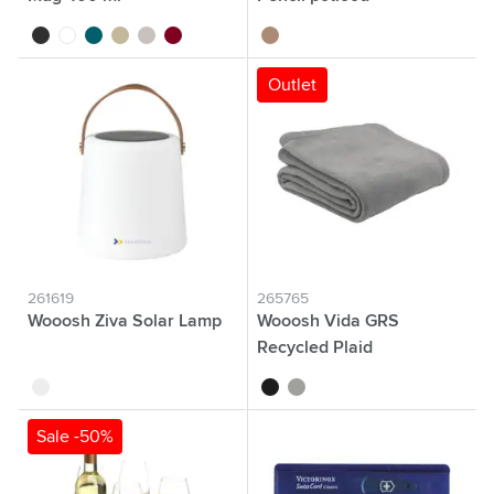
noir
blanc
pétrole
beige
argenté
bordeaux
brun bois
Outlet
261619
265765
Wooosh Ziva Solar Lamp
Wooosh Vida GRS
Recycled Plaid
blanc
noir
gris
Sale -50%