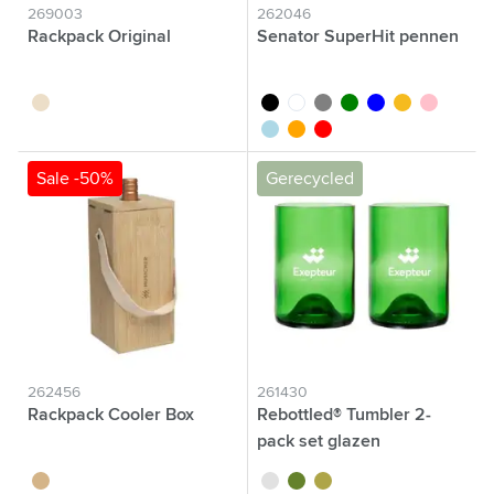
269003
262046
Rackpack Original
Senator SuperHit pennen
brun bois
noir
blanc
gris
vert
bleu
jaune
rose
bleu clair
orange
rouge
Sale -50%
Gerecycled
262456
261430
Rackpack Cooler Box
Rebottled® Tumbler 2-
pack set glazen
brun bois
translucide
vert
vert olive