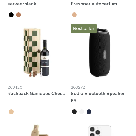
serveerplank
Freshner autoparfum
noir
brun bois
brun bois
Bestseller
269420
263272
Rackpack Gamebox Chess
Sudio Bluetooth Speaker
F5
brun bois
noir
blanc
bleu foncé