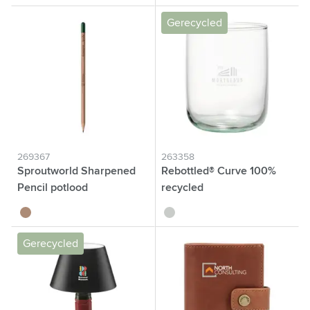
Gerecycled
269367
263358
Sproutworld Sharpened
Rebottled® Curve 100%
Pencil potlood
recycled
brun bois
translucide
Gerecycled