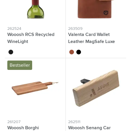
262524
263509
Wooosh RCS Recycled
Valenta Card Wallet
WineLight
Leather MagSafe Luxe
noir
brun
noir
Bestseller
261207
262511
Wooosh Borghi
Wooosh Senang Car