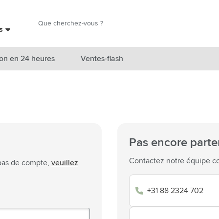
Chercher
es
Chercher
on en 24 heures
Ventes-flash
catégorie Nouveautés & En vedette
atégorie Marques
catégorie Thèmes
Pas encore parte
atégorie Accessoires boissons
Contactez notre équipe co
 pas de compte,
veuillez
atégorie Sacs & Voyage
+31 88 2324 702
tégorie Cuisiner & Vivre
tégorie Produits de soin