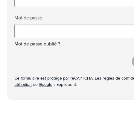
Technologie & gadgets
Afficher le sous-menu pour la c
Giveaways
Mot de passe
Afficher le sous-menu pour la c
Écriture
Afficher le sous-menu pour la ca
Mot de passe masqué
Bureau
Afficher le sous-menu pour la c
Mot de passe oublié ?
Outdoor & Loisirs
Afficher le sous-menu pour la ca
Outils & Déplacements
Afficher le sous-menu pour la c
Ce formulaire est protégé par reCAPTCHA. Les
règles de confide
utilisation
de
Google
s'appliquent.