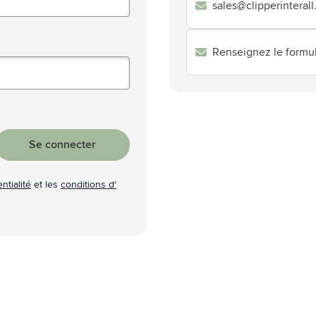
sales@clipperinterall
atégorie Technologie & gadgets
atégorie Giveaways
Renseignez le formul
tégorie Écriture
atégorie Bureau
tégorie Outdoor & Loisirs
Se connecter
atégorie Outils & Déplacements
ntialité
et les
conditions d'