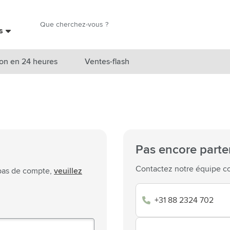
Chercher
es
Chercher
on en 24 heures
Ventes-flash
catégorie Nouveautés & En vedette
atégorie Marques
catégorie Thèmes
Pas encore parte
atégorie Accessoires boissons
Contactez notre équipe co
 pas de compte,
veuillez
atégorie Sacs & Voyage
+31 88 2324 702
tégorie Cuisiner & Vivre
tégorie Produits de soin