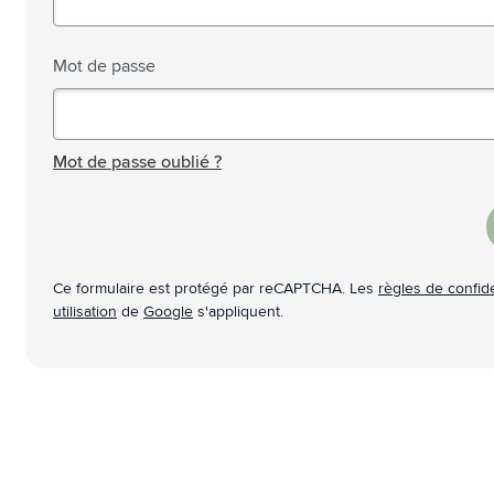
Technologie & gadgets
Afficher le sous-menu pour la c
Giveaways
Mot de passe
Afficher le sous-menu pour la c
Écriture
Afficher le sous-menu pour la ca
Mot de passe masqué
Bureau
Afficher le sous-menu pour la c
Mot de passe oublié ?
Outdoor & Loisirs
Afficher le sous-menu pour la ca
Outils & Déplacements
Afficher le sous-menu pour la c
Ce formulaire est protégé par reCAPTCHA. Les
règles de confide
utilisation
de
Google
s'appliquent.