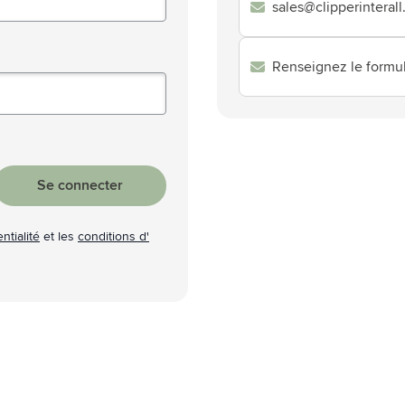
sales@clipperinterall
atégorie Technologie & gadgets
atégorie Giveaways
Renseignez le formul
tégorie Écriture
atégorie Bureau
tégorie Outdoor & Loisirs
Se connecter
atégorie Outils & Déplacements
ntialité
et les
conditions d'