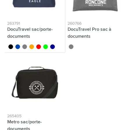
263791
260766
DocuTravel sac/porte-
DocuTravel Pro sac à
documents
documents
noir
bleu cobalt
gris
orange
rouge
lime
bleu foncé
gris
265405
Metro sac/porte-
documents