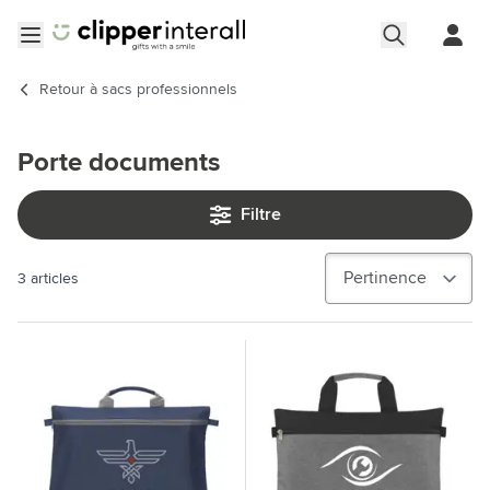
Aller au contenu
Ouvrir le menu
Retour à
sacs professionnels
Porte documents
Filtre
3
articles