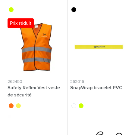
jaune fluo
noir
Prix réduit
262450
262016
Safety Reflex Vest veste
SnapWrap bracelet PVC
de sécurité
orange fluo
jaune fluo
blanc
jaune fluo