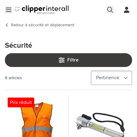
Aller au contenu
Ouvrir le menu
Retour à
sécurité et déplacement
Sécurité
Filtre
8
articles
Prix réduit