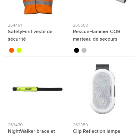
264481
260589
SafetyFirst veste de
RescueHammer COB
sécurité
marteau de secours
orange fluo
jaune fluo
noir
argenté
263470
262359
NightWalker bracelet
Clip Reflection lampe