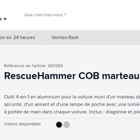
Chercher
es
Chercher
on en 24 heures
Ventes-flash
catégorie Nouveautés & En vedette
Référence de l'article: 260589
atégorie Marques
RescueHammer COB marteau 
catégorie Thèmes
Outil 4-en-1 en aluminium pour la voiture muni d'un marteau d
atégorie Accessoires boissons
sécurité, d'un aimant et d'une lampe de poche avec une lumièr
atégorie Sacs & Voyage
à portée de main dans chaque voiture. Inclus : dragonne et pi
tégorie Cuisiner & Vivre
Coloris disponibles
tégorie Produits de soin