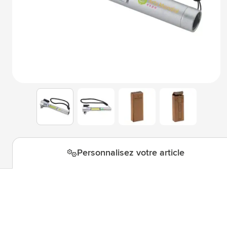
Technologie & gadgets
Afficher le sous-menu pour la c
Giveaways
Afficher le sous-menu pour la c
Écriture
Afficher le sous-menu pour la ca
Bureau
Afficher le sous-menu pour la c
Outdoor & Loisirs
Afficher le sous-menu pour la ca
View larger image
View larger image
View larger i
View larger image
Outils & Déplacements
Afficher le sous-menu pour la c
Personnalisez votre article