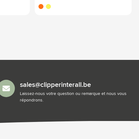
orange fluo
jaune fluo
sales@clipperinterall.be
Laissez-nous votre question ou remarque et nous vous
répondrons.