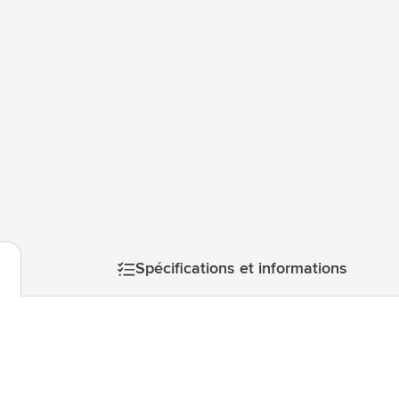
atégorie Technologie & gadgets
atégorie Giveaways
tégorie Écriture
atégorie Bureau
tégorie Outdoor & Loisirs
mage
atégorie Outils & Déplacements
Spécifications et informations