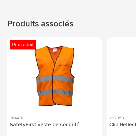
Produits associés
Prix réduit
264481
262359
SafetyFirst veste de sécurité
Clip Reflec