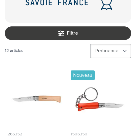
Filtre
12
articles
Nouveau
265352
1506350