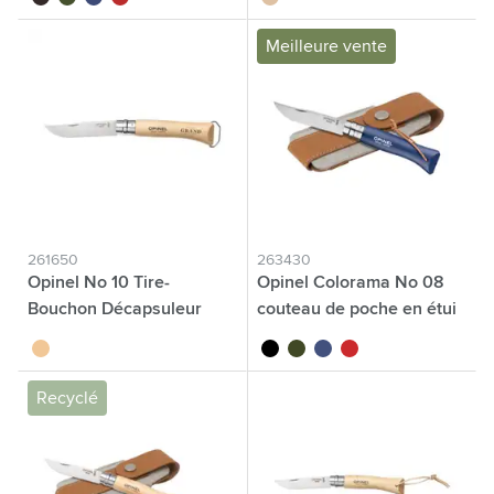
Meilleure vente
261650
263430
Opinel No 10 Tire-
Opinel Colorama No 08
Bouchon Décapsuleur
couteau de poche en étui
à couteau
brun
noir
vert
bleu
rouge
Recyclé