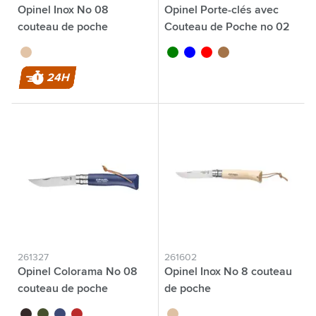
Opinel Inox No 08
Opinel Porte-clés avec
couteau de poche
Couteau de Poche no 02
brun bois
vert
bleu
rouge
brun bois
24H
261327
261602
Opinel Colorama No 08
Opinel Inox No 8 couteau
couteau de poche
de poche
noir
vert
bleu
rouge
brun