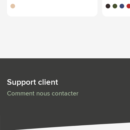
brun bois
noir
vert
bleu
ro
Support client
Comment nous contacter