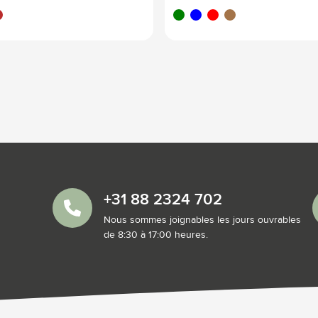
uge
vert
bleu
rouge
brun bois
+31 88 2324 702
Nous sommes joignables les jours ouvrables
de 8:30 à 17:00 heures.