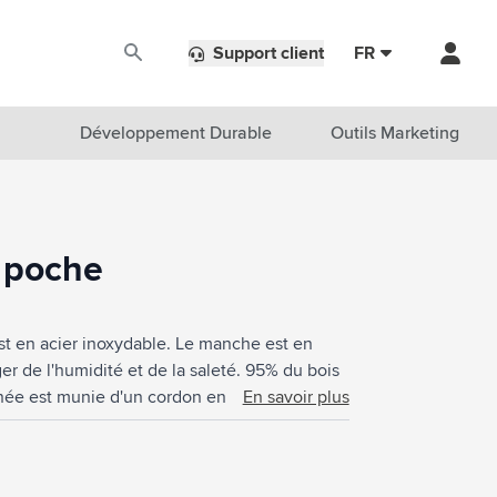
Support client
FR
Développement Durable
Outils Marketing
e poche
t en acier inoxydable. Le manche est en
er de l'humidité et de la saleté. 95% du bois
ée est munie d'un cordon en cuir. Lorsqu'il
En savoir plus
 par un système de verrouillage Virobloc®.
ng ou lors d'une randonnée. Un couteau de
ntail de tâches. Fabriqué en France.