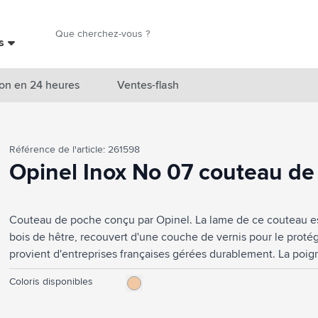
Chercher
es
Chercher
on en 24 heures
Ventes-flash
catégorie Nouveautés & En vedette
Référence de l'article: 261598
atégorie Marques
Opinel Inox No 07 couteau d
catégorie Thèmes
Couteau de poche conçu par Opinel. La lame de ce couteau es
atégorie Accessoires boissons
bois de hêtre, recouvert d'une couche de vernis pour le protég
atégorie Sacs & Voyage
provient d'entreprises françaises gérées durablement. La poign
est ouvert, le couteau a une longueur de 18 cm et est sécurisé
tégorie Cuisiner & Vivre
Coloris disponibles
Ce couteau est indispensable aux petits bricoleurs, en campi
poche de tous les jours qui peut être utilisé pour un large éve
tégorie Produits de soin