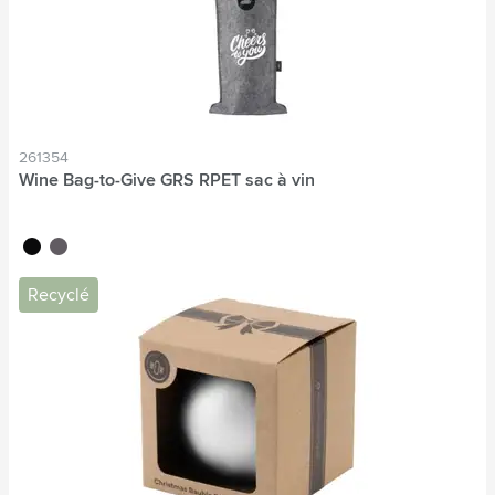
261354
Wine Bag-to-Give GRS RPET sac à vin
noir
gris
Recyclé