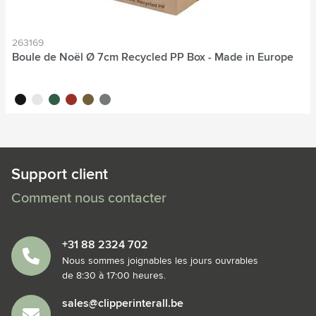
263169
Boule de Noël Ø 7cm Recycled PP Box - Made in Europe
noir
blanc
vert
rouge
doré
argenté
Support client
Comment nous contacter
+31 88 2324 702
Nous sommes joignables les jours ouvrables
de 8:30 à 17:00 heures.
sales@clipperinterall.be