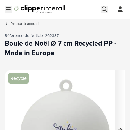
Aller au contenu
Ouvrir le menu
Retour à
accueil
Référence de l'article: 262337
Boule de Noël Ø 7 cm Recycled PP -
Made in Europe
Image principale
Cliquez pour voir l'image en plein écran
Recyclé