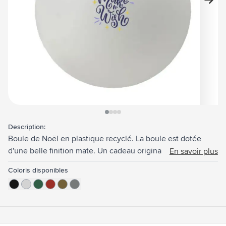
View larger image
View larger image
View larger image
View larger image
Description:
Boule de Noël en plastique recyclé. La boule est dotée
d'une belle finition mate. Un cadeau original d'un diamètre
En savoir plus
de 70 mm. Fabriquée en Europe.
Coloris disponibles