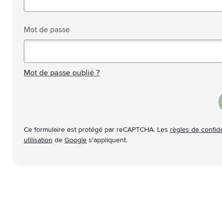
Technologie & gadgets
Afficher le sous-menu pour la c
Giveaways
Mot de passe
Afficher le sous-menu pour la c
Écriture
Afficher le sous-menu pour la ca
Mot de passe masqué
Bureau
Afficher le sous-menu pour la c
Mot de passe oublié ?
Outdoor & Loisirs
Afficher le sous-menu pour la ca
Outils & Déplacements
Afficher le sous-menu pour la c
Ce formulaire est protégé par reCAPTCHA. Les
règles de confide
utilisation
de
Google
s'appliquent.