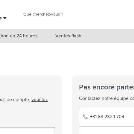
Chercher
es
Chercher
tion en 24 heures
Ventes-flash
catégorie Nouveautés & En vedette
atégorie Marques
catégorie Thèmes
Pas encore parte
atégorie Accessoires boissons
Contactez notre équipe co
 pas de compte,
veuillez
atégorie Sacs & Voyage
+31 88 2324 704
tégorie Cuisiner & Vivre
tégorie Produits de soin