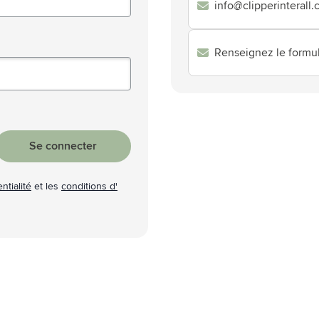
info@clipperinterall
atégorie Technologie & gadgets
atégorie Giveaways
Renseignez le formul
tégorie Écriture
atégorie Bureau
tégorie Outdoor & Loisirs
Se connecter
atégorie Outils & Déplacements
ntialité
et les
conditions d'