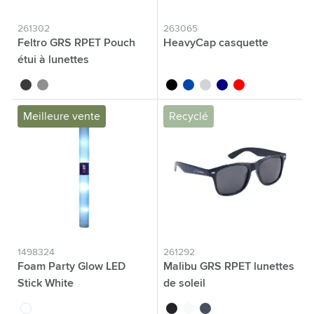
261302
263065
Feltro GRS RPET Pouch
HeavyCap casquette
étui à lunettes
noir
gris
noir
bleu cobalt
gris clair
bleu marine
rouge
Meilleure vente
Recyclé
1498324
261292
Foam Party Glow LED
Malibu GRS RPET lunettes
Stick White
de soleil
blanc
noir
blanc
bleu foncé