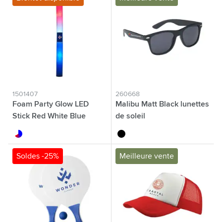
1501407
260668
Foam Party Glow LED
Malibu Matt Black lunettes
Stick Red White Blue
de soleil
rouge/blanc/bleu
noir
Soldes -25%
Meilleure vente