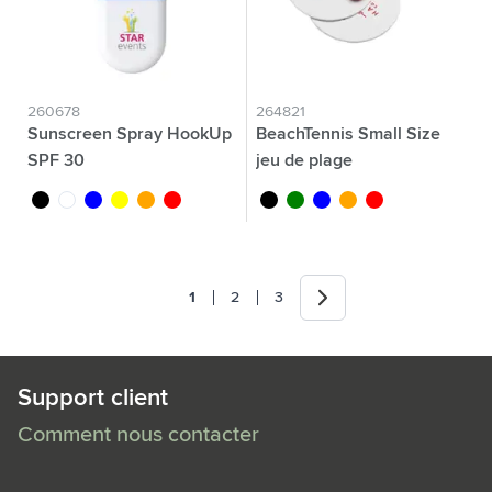
260678
264821
Sunscreen Spray HookUp
BeachTennis Small Size
SPF 30
jeu de plage
noir
blanc
bleu
jaune
orange
rouge
noir
vert
bleu
orange
rouge
Suivant
1
2
3
Vous lisez actuellement la page
Page
Page
Support client
Comment nous contacter