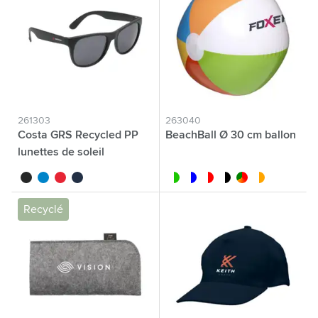
261303
263040
Costa GRS Recycled PP
BeachBall Ø 30 cm ballon
lunettes de soleil
noir
bleu clair
rouge
bleu foncé
blanc/lime
bleu/blanc
blanc/rouge
blanc/noir
custom/multicolor
blanc/orange
Recyclé