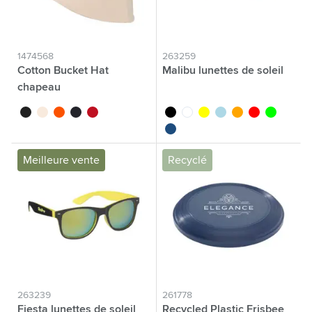
1474568
263259
Cotton Bucket Hat
Malibu lunettes de soleil
chapeau
noir
beige
orange
bleu marine
rouge
noir
blanc
jaune
bleu clair
orange
rouge
lime
bleu foncé
Meilleure vente
Recyclé
263239
261778
Fiesta lunettes de soleil
Recycled Plastic Frisbee