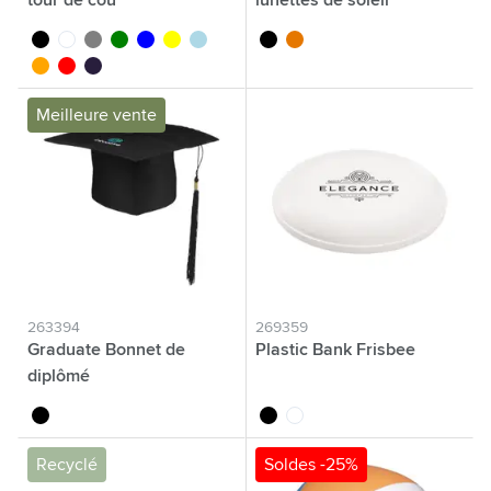
tour de cou
lunettes de soleil
noir
blanc
gris
vert
bleu
jaune
bleu clair
noir
orange
orange
rouge
bleu foncé
Meilleure vente
263394
269359
Graduate Bonnet de
Plastic Bank Frisbee
diplômé
noir
noir
blanc
Recyclé
Soldes -25%