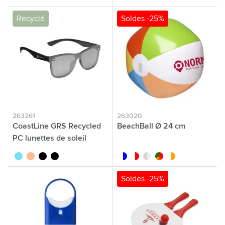
Recyclé
Soldes -25%
263261
263020
CoastLine GRS Recycled
BeachBall Ø 24 cm
PC lunettes de soleil
turquoise
orange/jaune
noir
noir/vert
blanc/bleu
blanc/rouge
blanc/translucide
custom/multicolor
blanc/orange
Soldes -25%