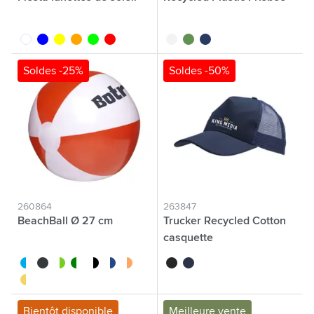
blanc
bleu
jaune
orange
lime
rouge
blanc
vert
bleu
Soldes -25%
Soldes -50%
260864
263847
BeachBall Ø 27 cm
Trucker Recycled Cotton
casquette
blanc/bleu
noir
blanc/rouge
blanc/vert
blanc/noir
blanc/bleu foncé
blanc/orange
noir
bleu marine
blanc/jaune
Bientôt disponible
Meilleure vente