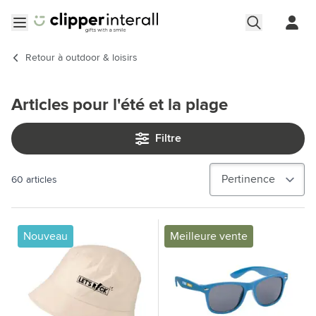
Aller au contenu
Ouvrir le menu
Retour à
outdoor & loisirs
Articles pour l'été et la plage
Filtre
60
articles
Nouveau
Meilleure vente