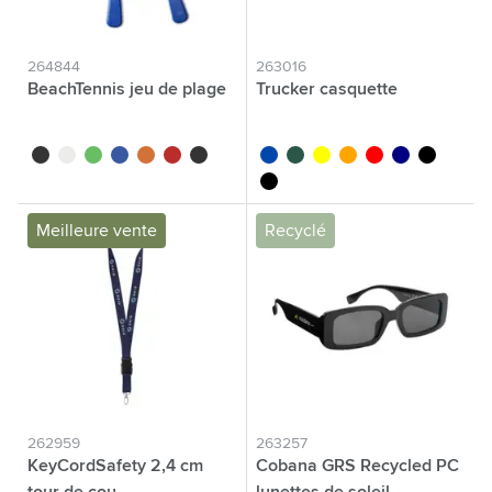
264844
263016
BeachTennis jeu de plage
Trucker casquette
noir
blanc
vert
bleu
orange
rouge
noir/noir
bleu cobalt
vert
jaune
orange
rouge
bleu marine
noir/noir
noir/blanc
Meilleure vente
Recyclé
262959
263257
KeyCordSafety 2,4 cm
Cobana GRS Recycled PC