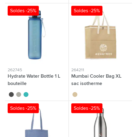
Soldes -25%
Soldes -25%
262745
264211
Hydrate Water Bottle 1 L
Mumbai Cooler Bag XL
bouteille
sac isotherme
noir
gris
bleu
naturel
Soldes -25%
Soldes -25%