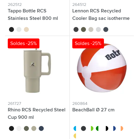
262512
264512
Tappo Bottle RCS
Lennon RCS Recycled
Stainless Steel 800 ml
Cooler Bag sac isotherme
single wall
noir
blanc
beige
noir
vert
beige
bleu clair
bleu marine
Soldes -25%
Soldes -25%
261727
260864
Rhino RCS Recycled Steel
BeachBall Ø 27 cm
Cup 900 ml
noir
blanc
vert
beige
bleu marine
blanc/bleu
noir
blanc/rouge
blanc/vert
blanc/noir
blanc/bleu fon
blanc/oran
blanc/jaune