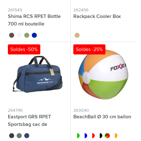
261549
262456
Shima RCS RPET Bottle
Rackpack Cooler Box
700 ml bouteille
noir
translucide
vert
bleu
brun bois
Soldes -50%
Soldes -25%
264796
263040
Eastport GRS RPET
BeachBall Ø 30 cm ballon
Sportsbag sac de
sport/voyage
noir
gris
bleu
blanc/lime
bleu/blanc
blanc/rouge
blanc/noir
custom/multicolor
blanc/orange