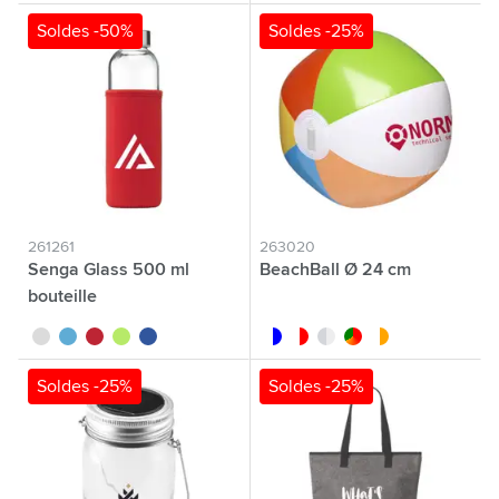
Soldes -50%
Soldes -25%
261261
263020
Senga Glass 500 ml
BeachBall Ø 24 cm
bouteille
blanc
bleu clair
rouge
lime
bleu roi
blanc/bleu
blanc/rouge
blanc/translucide
custom/multicolor
blanc/orange
Soldes -25%
Soldes -25%