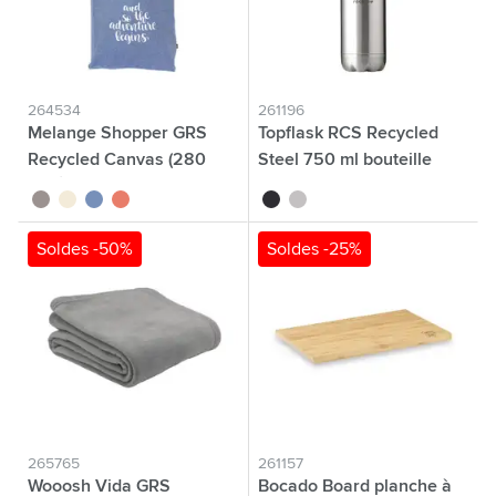
264534
261196
Melange Shopper GRS
Topflask RCS Recycled
Recycled Canvas (280
Steel 750 ml bouteille
g/m²) sac
gris
beige
bleu
rouge
noir
argenté
Soldes -50%
Soldes -25%
265765
261157
Wooosh Vida GRS
Bocado Board planche à