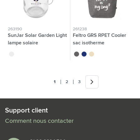
263190
261238
SunJar Solar Garden Light
Feltro GRS RPET Cooler
lampe solaire
sac isotherme
argenté
gris
bleu
beige
Suivant
1
2
3
Vous lisez actuellement la page
Page
Page
Support client
Comment nous contacter