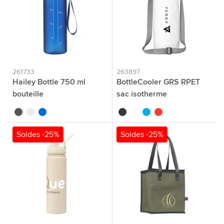
261733
263897
Hailey Bottle 750 ml
BottleCooler GRS RPET
bouteille
sac isotherme
noir
blanc
bleu
noir
blanc
bleu
rouge
Soldes -25%
Soldes -25%