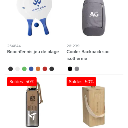
264844
261239
BeachTennis jeu de plage
Cooler Backpack sac
isotherme
noir
blanc
vert
bleu
orange
rouge
noir/noir
noir
gris
Soldes -50%
Soldes -50%