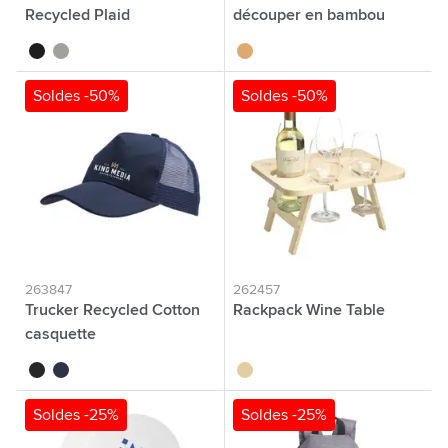
Recycled Plaid
découper en bambou
noir
gris
bambou
Soldes -50%
Soldes -50%
263847
262457
Trucker Recycled Cotton
Rackpack Wine Table
casquette
noir
bleu marine
brun bois
Soldes -25%
Soldes -25%