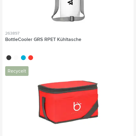
263897
BottleCooler GRS RPET Kühltasche
noir
blanc
bleu
rouge
Recycelt