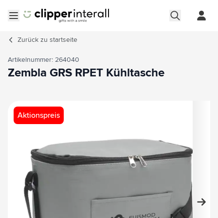
Zum Inhalt springen
Menü öffnen
Zurück zu
startseite
Artikelnummer: 264040
Zembla GRS RPET Kühltasche
Hauptbild
Klicken Sie, um das Bild im Vollbildmodus zu sehen
Aktionspreis