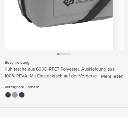
View larger image
View larger image
View larger image
View larger image
View larger image
View larger image
Beschreibung:
Kühltasche aus 600D-RPET-Polyester. Auskleidung aus
100% PEVA. Mit Einsteckfach auf der Vorderseite und
Mehr lesen
verstellbarem Trageriemen aus Polyester. GRS-zertifiziert.
Verfügbare Farben:
Gesamtes recyceltes Material: 51%. Fassungsvermögen ca.
7,5 Liter.