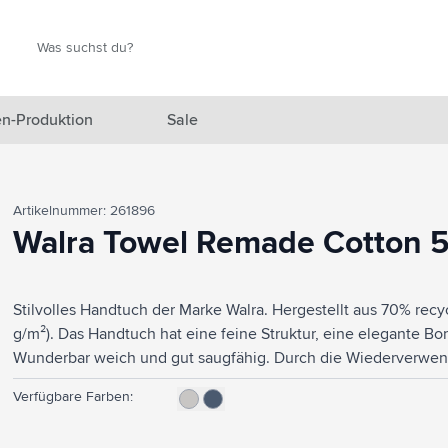
Suche
Suche
n-Produktion
Sale
 Ausgewählt anzeigen
Artikelnummer: 261896
n anzeigen
Walra Towel Remade Cotton 5
en anzeigen
Stilvolles Handtuch der Marke Walra. Hergestellt aus 70% r
gefäße anzeigen
g/m²). Das Handtuch hat eine feine Struktur, eine elegante B
en & Reisen anzeigen
Wunderbar weich und gut saugfähig. Durch die Wiederverwen
Herstellung dieser Badetextilien eine Menge Wasser, CO2-Emi
en & Wohnen anzeigen
Verfügbare Farben:
durch das unabhängige REMO-Gütesiegel bestätigt.
eprodukte anzeigen