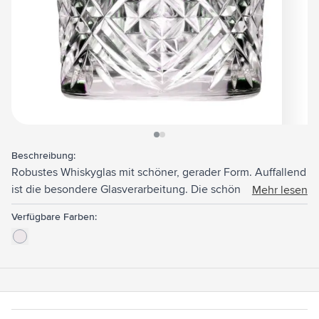
View larger image
View larger image
Beschreibung:
Robustes Whiskyglas mit schöner, gerader Form. Auffallend
ist die besondere Glasverarbeitung. Die schönen
Mehr lesen
Strukturen verleihen dem Glas ein klassisches und robustes
Verfügbare Farben:
Aussehen. Auch zum Servieren von Wasser und Cocktails
geeignet. Fassungsvermögen 300 ml. Hergestellt in
Europa.