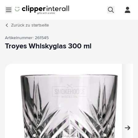
Zum Inhalt springen
Menü öffnen
Zurück zu
startseite
Artikelnummer: 261545
Troyes Whiskyglas 300 ml
Hauptbild
Klicken Sie, um das Bild im Vollbildmodus zu sehen