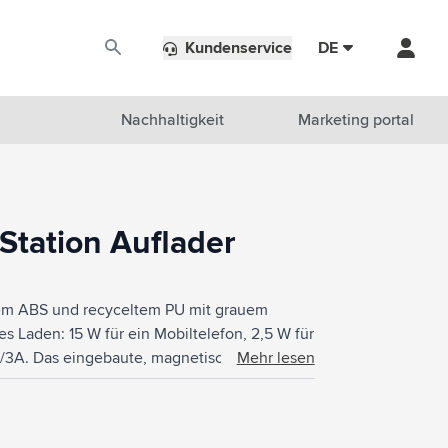
Kundenservice
DE
Nachhaltigkeit
Marketing portal
Station Auflader
ltem ABS und recyceltem PU mit grauem
s Laden: 15 W für ein Mobiltelefon, 2,5 W für
V/3A. Das eingebaute, magnetische
Mehr lesen
ses Laden nach Qi unterstützen. Stellen Sie
tz bleibt aufgeräumt und Ihre Geräte
klusive USB-C/USB-C-Ladekabel und