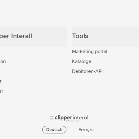
er Interall
Tools
Marketing portal
ion
Kataloge
Debitoren-API
t
er
Deutsch
Français