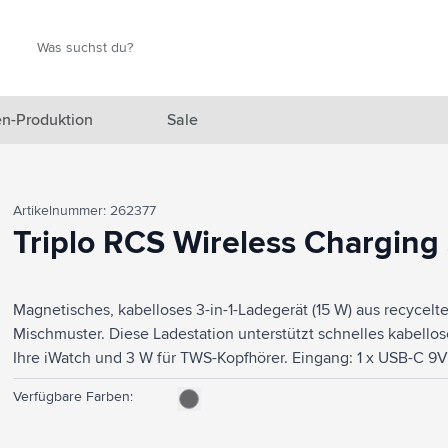
Suche
Suche
n-Produktion
Sale
 Ausgewählt anzeigen
Artikelnummer: 262377
n anzeigen
Triplo RCS Wireless Charging 
en anzeigen
Magnetisches, kabelloses 3-in-1-Ladegerät (15 W) aus recyce
gefäße anzeigen
Mischmuster. Diese Ladestation unterstützt schnelles kabellose
en & Reisen anzeigen
Ihre iWatch und 3 W für TWS-Kopfhörer. Eingang: 1 x USB-C 9
Schnellladegerät ist mit allen Geräten kompatibel, die kabello
en & Wohnen anzeigen
Verfügbare Farben:
diese Dockingstation auf Ihren Schreibtisch und Ihr Arbeitspla
geladen. Zusammenklappbar und leicht zu transportieren. In
eprodukte anzeigen