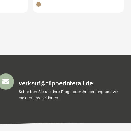
liège
verkauf@clipperinterall.de
Schreiben Sie uns Ihre Frage oder Anmerkung und wir
melden uns bei Ihnen.