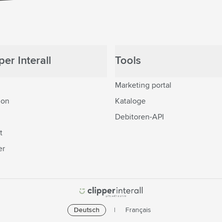
er Interall
Tools
Marketing portal
ion
Kataloge
Debitoren-API
t
er
Deutsch
Français