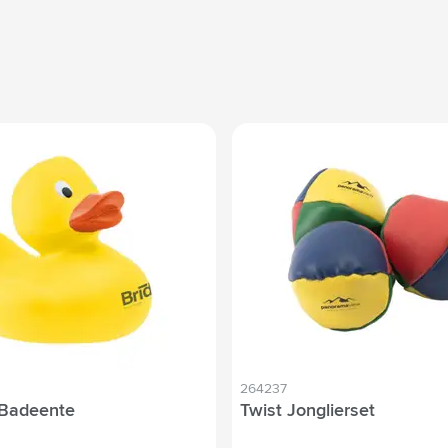
264237
 Badeente
Twist Jonglierset