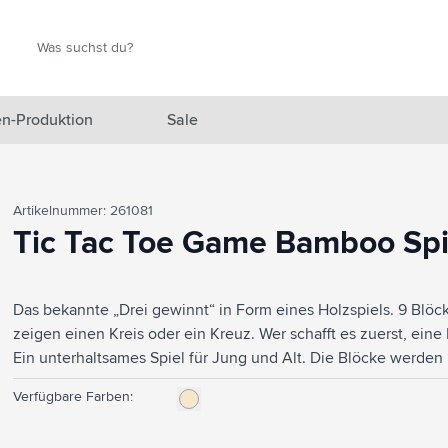
Suche
Suche
n-Produktion
Sale
 Ausgewählt anzeigen
Artikelnummer: 261081
n anzeigen
Tic Tac Toe Game Bamboo Spi
en anzeigen
Das bekannte „Drei gewinnt“ in Form eines Holzspiels. 9 Blö
gefäße anzeigen
zeigen einen Kreis oder ein Kreuz. Wer schafft es zuerst, eine
en & Reisen anzeigen
Ein unterhaltsames Spiel für Jung und Alt. Die Blöcke werde
FSC zertifiziertem Kiefernholz mit Schiebedeckel aufbewahrt. 
en & Wohnen anzeigen
Verfügbare Farben:
eprodukte anzeigen