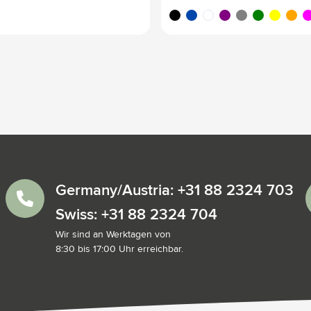
noir
bleu cobalt
blanc
pourpre
gris
vert
jaune
orang
ma
Germany/Austria: +31 88 2324 703
Swiss: +31 88 2324 704
Wir sind an Werktagen von
8:30 bis 17:00 Uhr erreichbar.