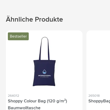
Ähnliche Produkte
Bestseller
264012
265018
Shoppy Colour Bag (120 g/m²)
ShoppyBag
Baumwolltasche