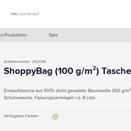
Suche
Suche
n-Produktion
Sale
 Ausgewählt anzeigen
Artikelnummer: 262018
n anzeigen
ShoppyBag (100 g/m²) Tasch
en anzeigen
Einkaufstasche aus 100% dicht gewebter Baumwolle (100 g/m²)
gefäße anzeigen
Schonwäsche. Fassungsvermögen ca. 8 Liter.
en & Reisen anzeigen
en & Wohnen anzeigen
Verfügbare Farben:
eprodukte anzeigen