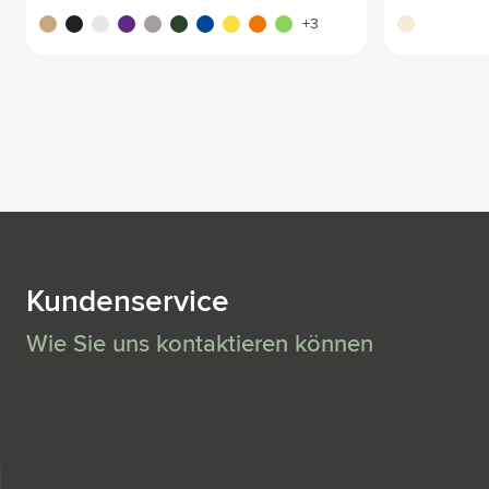
brun
noir
blanc
pourpre
gris
vert
bleu
jaune
orange
vert clair
écru
+3
Kundenservice
Wie Sie uns kontaktieren können