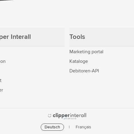
er Interall
Tools
Marketing portal
ion
Kataloge
Debitoren-API
t
er
Deutsch
Français