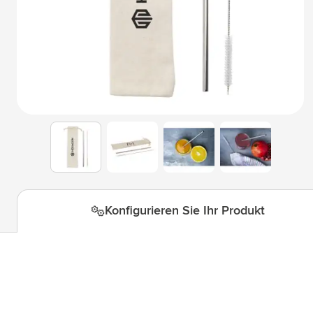
Technologie & Gadgets
Untermenü für Kategorie Techn
Giveaways
Untermenü für Kategorie Givea
Schreibwaren
Untermenü für Kategorie Schre
Büro
Untermenü für Kategorie Büro 
Outdoor & Freizeit
Untermenü für Kategorie Outdoo
View larger image
View larger image
View larger i
View larger image
Werkzeuge & Unterwegs
Untermenü für Kategorie Werk
Konfigurieren Sie Ihr Produkt