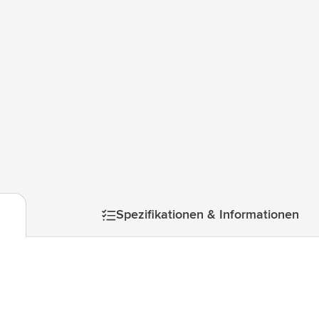
ologie & Gadgets anzeigen
ways anzeigen
ibwaren anzeigen
anzeigen
r & Freizeit anzeigen
mage
zeuge & Unterwegs anzeigen
Spezifikationen & Informationen