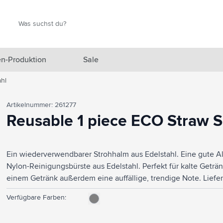
Suche
Suche
n-Produktion
Sale
hl
 Ausgewählt anzeigen
Artikelnummer: 261277
n anzeigen
Reusable 1 piece ECO Straw S
en anzeigen
Ein wiederverwendbarer Strohhalm aus Edelstahl. Eine gute Alt
gefäße anzeigen
Nylon-Reinigungsbürste aus Edelstahl. Perfekt für kalte Geträ
en & Reisen anzeigen
einem Getränk außerdem eine auffällige, trendige Note. Liefe
en & Wohnen anzeigen
Verfügbare Farben:
eprodukte anzeigen