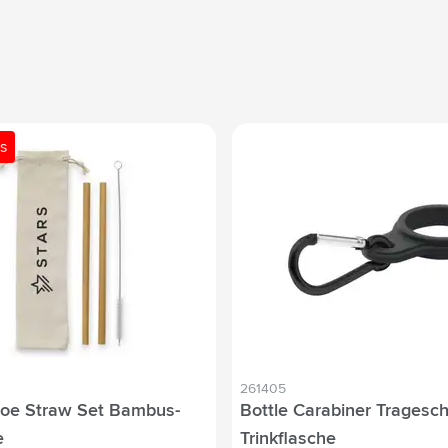
s
261405
e Straw Set Bambus-
Bottle Carabiner Tragesch
e
Trinkflasche