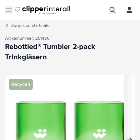
Zum Inhalt springen
Menü öffnen
Zurück zu
startseite
Artikelnummer: 261430
Rebottled® Tumbler 2-pack
Trinkgläsern
Hauptbild
Klicken Sie, um das Bild im Vollbildmodus zu sehen
Recycelt