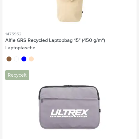
1475952
Alfie GRS Recycled Laptopbag 15" (450 g/m²)
Laptoptasche
brun
blanc
bleu
beige
Recycelt