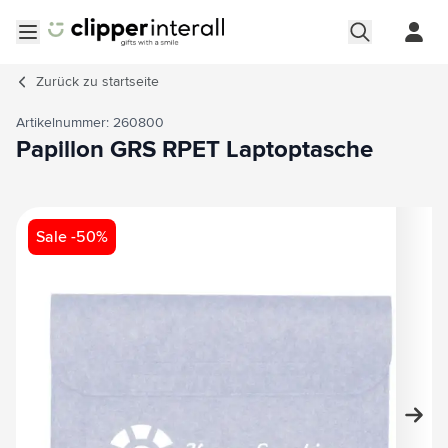
Zum Inhalt springen
Menü öffnen
Zurück zu
startseite
Artikelnummer: 260800
Papillon GRS RPET Laptoptasche
Hauptbild
Klicken Sie, um das Bild im Vollbildmodus zu sehen
Sale -50%