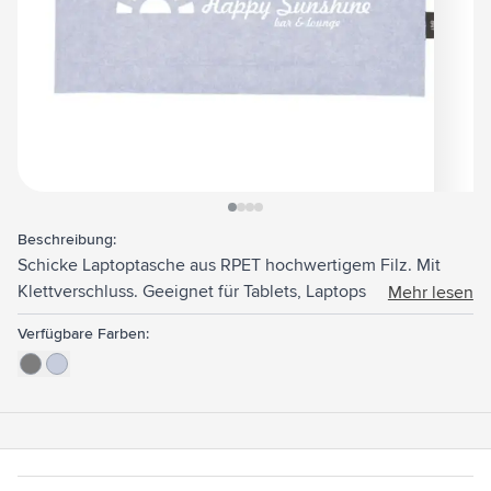
View larger image
View larger image
View larger image
View larger image
Beschreibung:
Schicke Laptoptasche aus RPET hochwertigem Filz. Mit
Klettverschluss. Geeignet für Tablets, Laptops und
Mehr lesen
MacBooks bis 15 Zoll. GRS-zertifiziert. Recyceltes Material
Verfügbare Farben:
insgesamt: 95%.