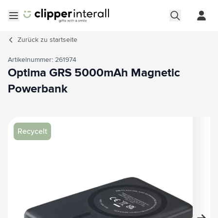
Zum Inhalt springen
Menü öffnen
Zurück zu
startseite
Artikelnummer: 261974
Optima GRS 5000mAh Magnetic
Powerbank
Hauptbild
Klicken Sie, um das Bild im Vollbildmodus zu sehen
Recycelt