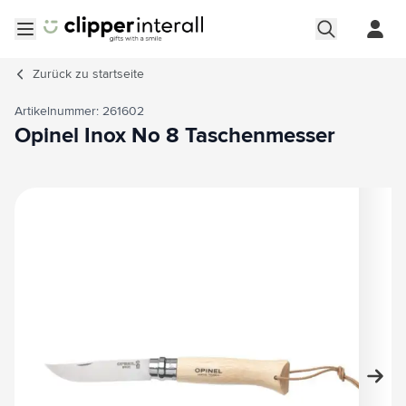
Zum Inhalt springen
Menü öffnen
Zurück zu
startseite
Artikelnummer: 261602
Opinel Inox No 8 Taschenmesser
Hauptbild
Klicken Sie, um das Bild im Vollbildmodus zu sehen