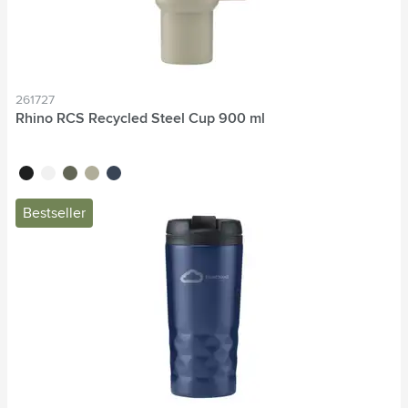
261727
Rhino RCS Recycled Steel Cup 900 ml
noir
blanc
vert
beige
bleu marine
Bestseller