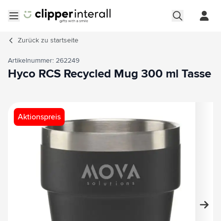
Zum Inhalt springen
Menü öffnen
Zurück zu
startseite
Artikelnummer: 262249
Hyco RCS Recycled Mug 300 ml Tasse
Hauptbild
Klicken Sie, um das Bild im Vollbildmodus zu sehen
Aktionspreis