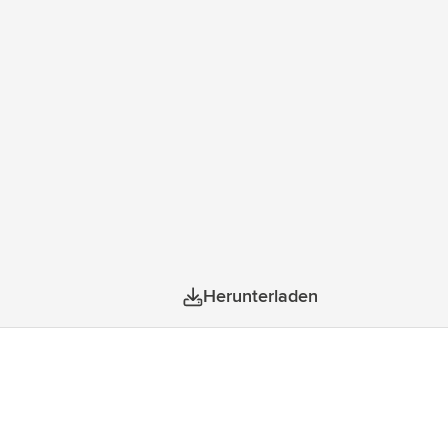
zu 10 Meter. Eingang 5 V/0,5 A (Typ-C).
Herunterladen