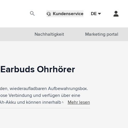
Kundenservice
DE
Nachhaltigkeit
Marketing portal
 Earbuds Ohrhörer
unden, wiederaufladbaren Aufbewahrungsbox.
slose Verbindung und verfügen über eine
mAh-Akku und können innerhalb von 2 Stunde
Mehr lesen
elzeit von 3 Stunden bei voller Aufladung.
e, Autopairing zur automatischen Kopplung
ren – und dank des integrierten Mikrofons