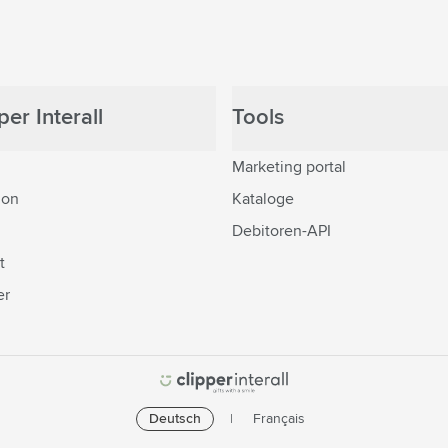
er Interall
Tools
Marketing portal
ion
Kataloge
Debitoren-API
t
er
Deutsch
Français