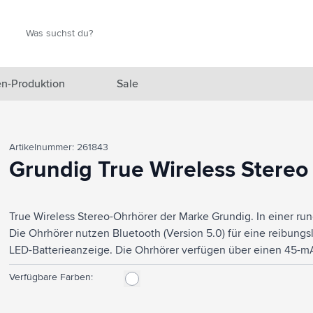
Suche
Suche
n-Produktion
Sale
 Ausgewählt anzeigen
Artikelnummer: 261843
n anzeigen
Grundig True Wireless Stereo
en anzeigen
True Wireless Stereo-Ohrhörer der Marke Grundig. In einer r
gefäße anzeigen
Die Ohrhörer nutzen Bluetooth (Version 5.0) für eine reibung
en & Reisen anzeigen
LED-Batterieanzeige. Die Ohrhörer verfügen über einen 45-
im 350-mAh-Ladeetui wieder aufgeladen werden. Maximale Spi
en & Wohnen anzeigen
Verfügbare Farben:
Mit hervorragender Klangwiedergabe, einstellbarer Lautstärk
und Touch-Steuerung. Musik ohne Bewegungseinschränkung hö
eprodukte anzeigen