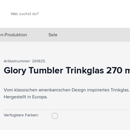
Suche
Suche
n-Produktion
Sale
 Ausgewählt anzeigen
Artikelnummer: 261825
n anzeigen
Glory Tumbler Trinkglas 270 
en anzeigen
Vom klassischen amerikanischen Design inspiriertes Trinkgla
gefäße anzeigen
Hergestellt in Europa.
en & Reisen anzeigen
en & Wohnen anzeigen
Verfügbare Farben:
eprodukte anzeigen