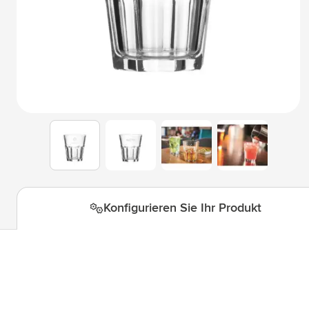
Technologie & Gadgets
Untermenü für Kategorie Techn
Giveaways
Untermenü für Kategorie Givea
Schreibwaren
Untermenü für Kategorie Schre
Büro
Untermenü für Kategorie Büro 
Outdoor & Freizeit
Untermenü für Kategorie Outdoo
View larger image
View larger image
View larger i
View larger image
Werkzeuge & Unterwegs
Untermenü für Kategorie Werk
Konfigurieren Sie Ihr Produkt