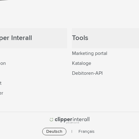
er Interall
Tools
Marketing portal
ion
Kataloge
Debitoren-API
t
er
Deutsch
Français