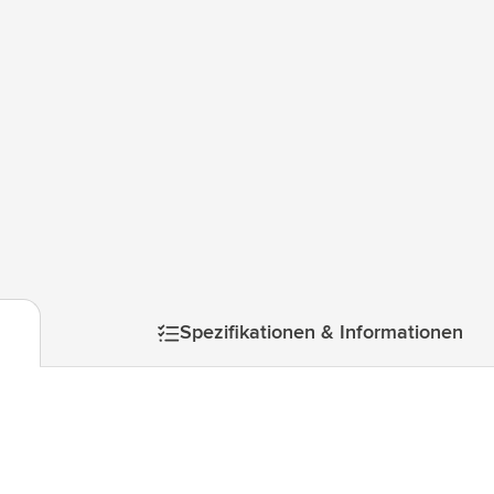
ologie & Gadgets anzeigen
ways anzeigen
ibwaren anzeigen
anzeigen
r & Freizeit anzeigen
mage
zeuge & Unterwegs anzeigen
Spezifikationen & Informationen