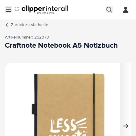
Zum Inhalt springen
Menü öffnen
Zurück zu
startseite
Artikelnummer: 262073
Craftnote Notebook A5 Notizbuch
Hauptbild
Klicken Sie, um das Bild im Vollbildmodus zu sehen