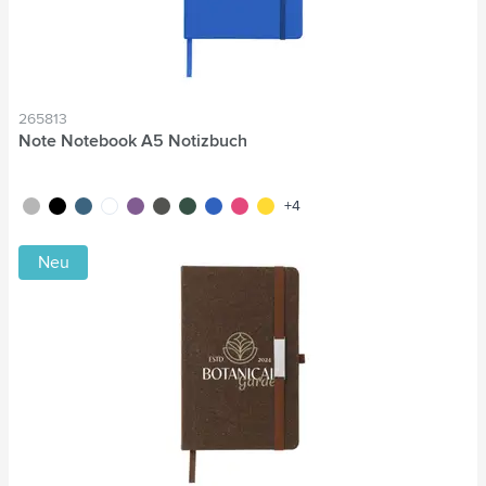
265813
Note Notebook A5 Notizbuch
argenté
noir
bleu cobalt
blanc
pourpre
gris
vert
bleu
rose
jaune
+4
Neu