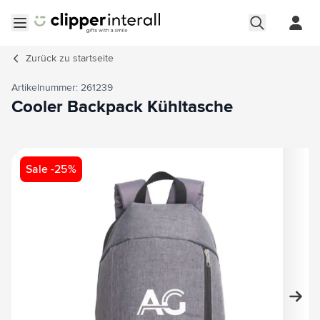
Zum Inhalt springen
Menü öffnen
Zurück zu
startseite
Artikelnummer: 261239
Cooler Backpack Kühltasche
Hauptbild
Klicken Sie, um das Bild im Vollbildmodus zu sehen
Sale -25%