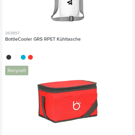
263897
BottleCooler GRS RPET Kühltasche
noir
blanc
bleu
rouge
Recycelt