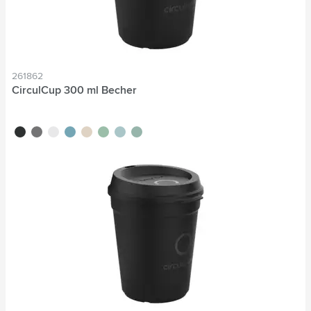
261862
CirculCup 300 ml Becher
noir
gris pierre
blanc cassé
bleu moyen
beige
vert clair
bleu clair
vert moyen