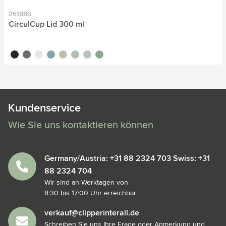
261886
CirculCup Lid 300 ml
noir
gris pierre
blanc cassé
bleu moyen
beige
vert clair
bleu clair
vert moyen
Kundenservice
Wie Sie uns kontaktieren können
Germany/Austria: +31 88 2324 703 Swiss: +31
88 2324 704
Wir sind an Werktagen von
8:30 bis 17:00 Uhr erreichbar.
verkauf@clipperinterall.de
Schreiben Sie uns Ihre Frage oder Anmerkung und