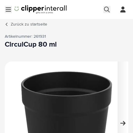
Zum Inhalt springen
Menü öffnen
Zurück zu
startseite
Artikelnummer: 261931
CirculCup 80 ml
Hauptbild
Klicken Sie, um das Bild im Vollbildmodus zu sehen