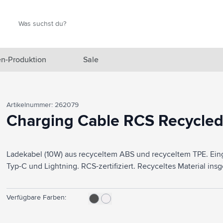
Suche
Suche
n-Produktion
Sale
 Ausgewählt anzeigen
Artikelnummer: 262079
n anzeigen
Charging Cable RCS Recycle
en anzeigen
Ladekabel (10W) aus recyceltem ABS und recyceltem TPE. Ein
gefäße anzeigen
Typ-C und Lightning. RCS-zertifiziert. Recyceltes Material in
en & Reisen anzeigen
en & Wohnen anzeigen
Verfügbare Farben:
eprodukte anzeigen