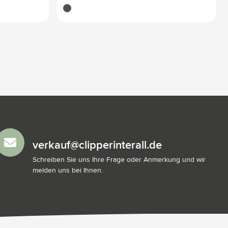
noir
verkauf@clipperinterall.de
Schreiben Sie uns Ihre Frage oder Anmerkung und wir
melden uns bei Ihnen.