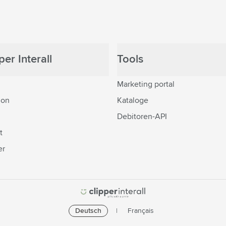
er Interall
Tools
Marketing portal
ion
Kataloge
Debitoren-API
t
er
Deutsch
Français