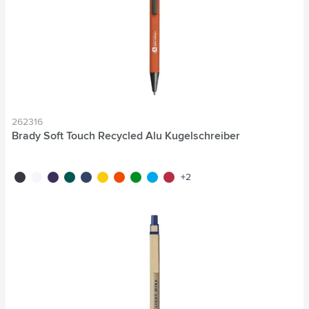
262316
Brady Soft Touch Recycled Alu Kugelschreiber
noir
blanc
pourpre
vert
bleu
jaune
orange
vert clair
bleu clair
rouge
+2