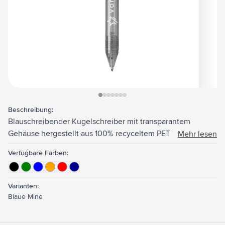
View larger image
View larger image
View larger image
View larger image
View larger image
View larger image
View larger image
Beschreibung:
Blauschreibender Kugelschreiber mit transparantem
Gehäuse hergestellt aus 100% recyceltem PET. GRS-
Mehr lesen
zertifiziert.
Verfügbare Farben:
Varianten:
Blaue Mine