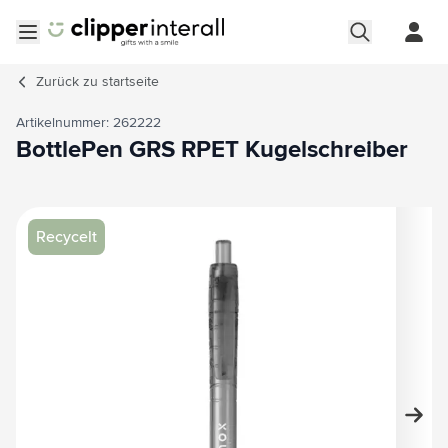
Zum Inhalt springen
Menü öffnen
Zurück zu
startseite
Artikelnummer: 262222
BottlePen GRS RPET Kugelschreiber
Hauptbild
Klicken Sie, um das Bild im Vollbildmodus zu sehen
Recycelt