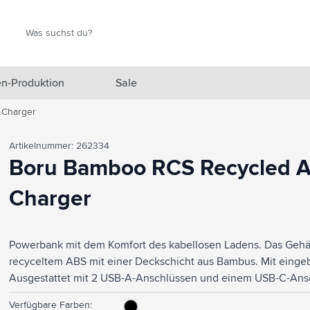
Suche
Suche
n-Produktion
Sale
 Charger
 Ausgewählt anzeigen
Artikelnummer: 262334
n anzeigen
Boru Bamboo RCS Recycled A
en anzeigen
Charger
gefäße anzeigen
en & Reisen anzeigen
Powerbank mit dem Komfort des kabellosen Ladens. Das Gehäu
recyceltem ABS mit einer Deckschicht aus Bambus. Mit einge
en & Wohnen anzeigen
Ausgestattet mit 2 USB-A-Anschlüssen und einem USB-C-Ans
Ausgang: Dual USB-A-DC5V/2,1A. Drahtloser Ausgang: 5 W. Kom
eprodukte anzeigen
Verfügbare Farben: