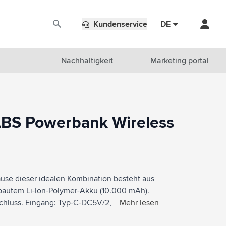
Kundenservice
DE
Nachhaltigkeit
Marketing portal
BS Powerbank Wireless
se dieser idealen Kombination besteht aus
bautem Li-Ion-Polymer-Akku (10.000 mAh).
chluss. Eingang: Typ-C-DC5V/2,0A.
Mehr lesen
patibel mit allen Mobilgeräten, die das