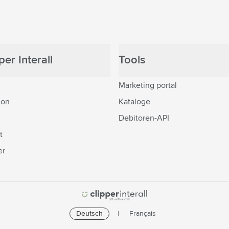
er Interall
Tools
Marketing portal
ion
Kataloge
Debitoren-API
t
er
Deutsch
Français