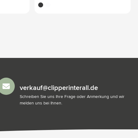
noir
blanc
verkauf@clipperinterall.de
Schreiben Sie uns Ihre Frage oder Anmerkung und wir
melden uns bei Ihnen.