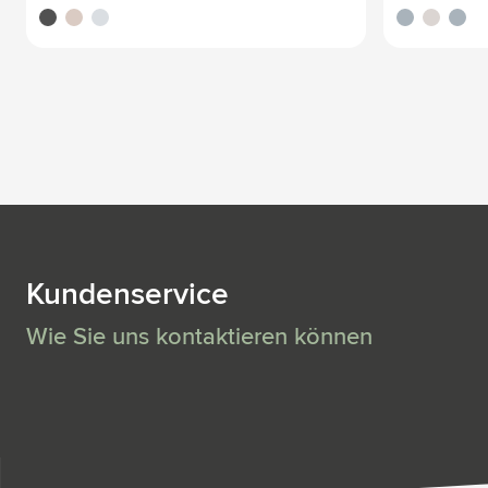
noir
titane
bleu nordique
noir
titane
bleu n
Kundenservice
Wie Sie uns kontaktieren können