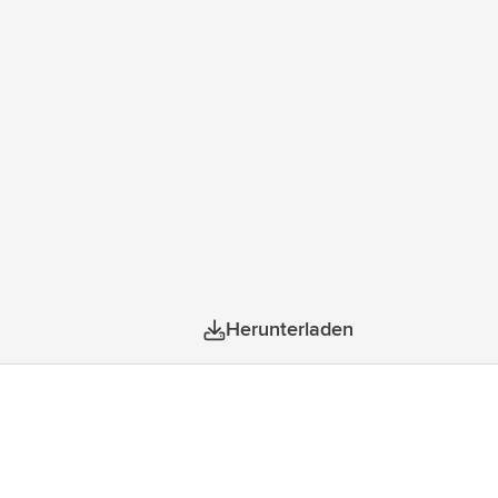
n/Aus-Taste. Inklusive USB-C-Ladekabel und
terial: 10%.
Herunterladen