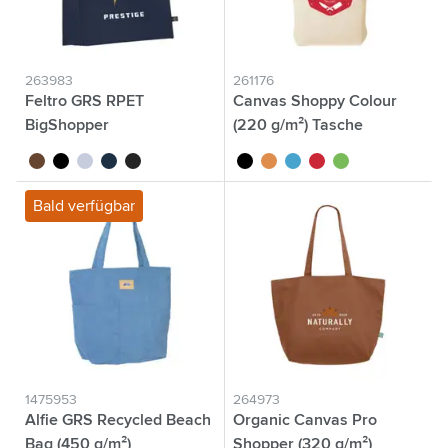
263983
261176
Feltro GRS RPET
Canvas Shoppy Colour
BigShopper
(220 g/m²) Tasche
Einkaufstasche
brun
noir
gris clair
bleu foncé
gris foncé
noir
orange
bleu clair
rouge
lime
Bald verfügbar
1475953
264973
Alfie GRS Recycled Beach
Organic Canvas Pro
Bag (450 g/m²)
Shopper (320 g/m²)