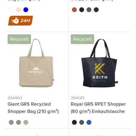
Strandtasche
Tasche
blanc
beige
bleu
brun
noir
vert olive
bleu marine
24H
Recycelt
Recycelt
264963
264145
Giant GRS Recycled
Royal GRS RPET Shopper
Shopper Bag (210 g/m²)
(80 g/m²) Einkaufstasche
Tasche
noir
vert
écru
noir
gris
bleu