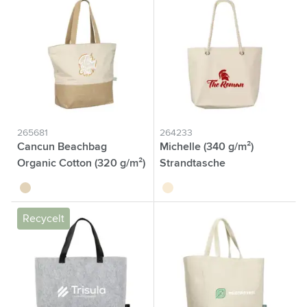
265681
264233
Cancun Beachbag
Michelle (340 g/m²)
Organic Cotton (320 g/m²)
Strandtasche
naturel
écru
Recycelt