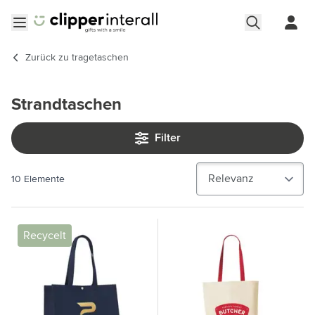
Zum Inhalt springen
Menü öffnen
Zurück zu
tragetaschen
Strandtaschen
Filter
10
Elemente
Recycelt