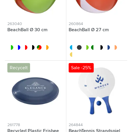
263040
260864
BeachBall Ø 30 cm
BeachBall Ø 27 cm
blanc/lime
bleu/blanc
blanc/rouge
blanc/noir
custom/multicolor
blanc/orange
blanc/bleu
noir
blanc/rouge
blanc/vert
blanc/noir
blanc/bleu fon
blanc/oran
blanc/jaune
Recycelt
Sale -25%
261778
264844
Recycled Plastic Frisbee
BeachTennis Strandspiel