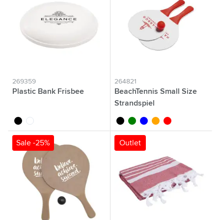
269359
264821
Plastic Bank Frisbee
BeachTennis Small Size
Strandspiel
noir
blanc
noir
vert
bleu
orange
rouge
Sale -25%
Outlet