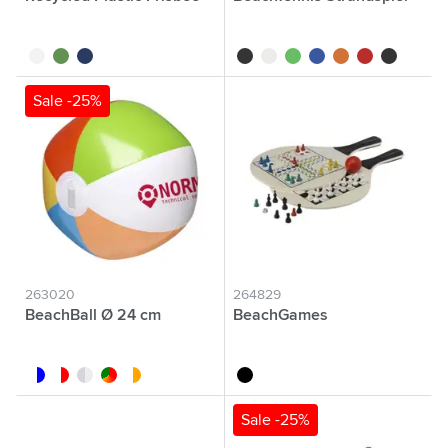
blanc
vert
bleu
noir
blanc
vert
bleu
orange
rouge
noir/noir
Sale -25%
263020
264829
BeachBall Ø 24 cm
BeachGames
blanc/bleu
blanc/rouge
blanc/translucide
custom/multicolor
blanc/orange
noir
Sale -25%