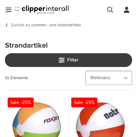
Zum Inhalt springen
Menü öffnen
Zurück zu
sommer- und strandartikel
Strandartikel
Filter
10
Elemente
Sale -25%
Sale -25%