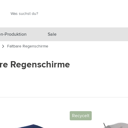
Suche
Suche
n-Produktion
Sale
Faltbare Regenschirme
 Ausgewählt anzeigen
are Regenschirme
n anzeigen
en anzeigen
gefäße anzeigen
en & Reisen anzeigen
en & Wohnen anzeigen
Recycelt
eprodukte anzeigen