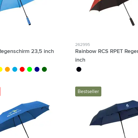
zum Filter Individuelle Namen möglich:
262995
Regenschirm 23,5 inch
Rainbow RCS RPET Rege
inch
aune
orange
bleu clair
rouge
lime
bleu foncé
vert foncé
custom/multicolor
Bestseller