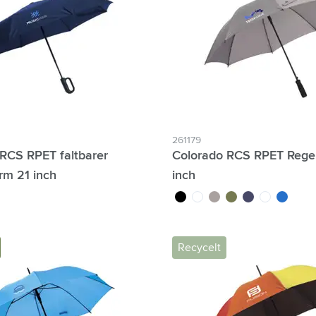
ologie & Gadgets anzeigen
ways anzeigen
ibwaren anzeigen
anzeigen
r & Freizeit anzeigen
261179
 RCS RPET faltbarer
Colorado RCS RPET Rege
zeuge & Unterwegs anzeigen
rm 21 inch
inch
noir
blanc
gris
vert olive
bleu marine
custom/multic
bleu roi
Recycelt