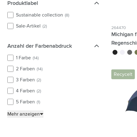
Produktlabel
Produktlabel
Sustainable collection
(8)
Sale-Artikel
(2)
264470
Michigan f
Regenschi
Anzahl der Farbenabdruck
Anzahl der Farbenabdruck
noir
blanc
gris
ve
1 Farbe
(14)
2 Farben
(14)
Recycelt
3 Farben
(2)
4 Farben
(2)
5 Farben
(1)
Mehr anzeigen