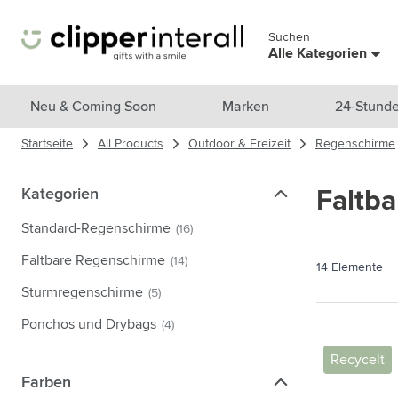
Zum Inhalt springen
Suchen
Menü überspringen
Alle Kategorien
Alle Produkte anzeigen
Neu & Coming Soon
Marken
24-Stunde
Startseite
All Products
Outdoor & Freizeit
Regenschirme
Neu & Ausgewählt
Untermenü für Kategorie Neu &
Marken
Kategorien
Kategorien
Faltb
Untermenü für Kategorie Marke
Themen
Standard-Regenschirme
(16)
Untermenü für Kategorie Them
Trinkgefäße
Faltbare Regenschirme
(14)
14
Elemente
Untermenü für Kategorie Trink
Taschen & Reisen
Sturmregenschirme
(5)
Untermenü für Kategorie Tasch
Ponchos und Drybags
(4)
Kochen & Wohnen
Untermenü für Kategorie Koch
Recycelt
Pflegeprodukte
Farben
Farben
Untermenü für Kategorie Pfleg