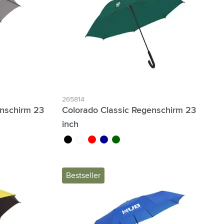
265814
nschirm 23
Colorado Classic Regenschirm 23
inch
olor
noir
blanc
rouge
bleu foncé
vert foncé
Bestseller