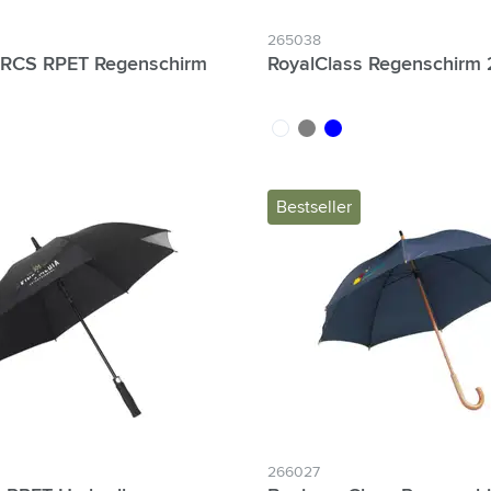
265038
s RCS RPET Regenschirm
RoyalClass Regenschirm 
blanc
gris
bleu
Bestseller
266027