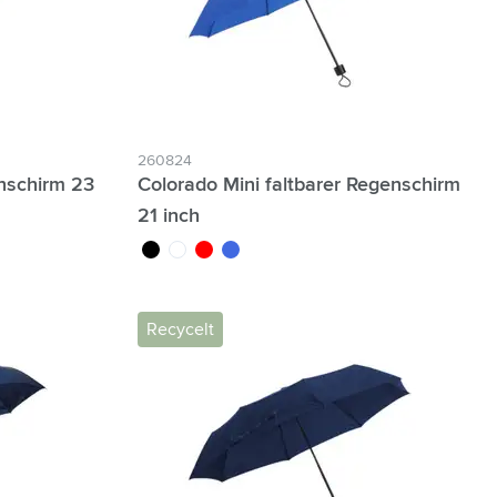
260824
nschirm 23
Colorado Mini faltbarer Regenschirm
21 inch
noir
blanc
rouge
bleu roi
Recycelt