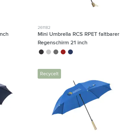
261182
inch
Mini Umbrella RCS RPET faltbarer
Regenschirm 21 inch
noir
blanc
gris
rouge
bleu foncé
Recycelt