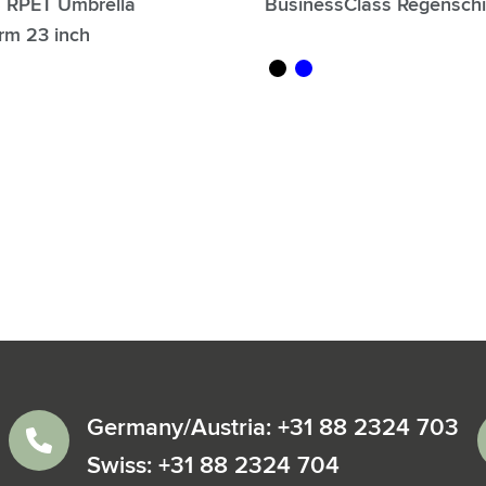
 RPET Umbrella
BusinessClass Regenschi
rm 23 inch
noir
bleu
Germany/Austria: +31 88 2324 703
Swiss: +31 88 2324 704