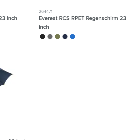
264471
23 inch
Everest RCS RPET Regenschirm 23
inch
noir
gris
vert olive
bleu foncé
bleu roi