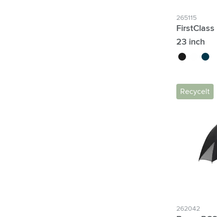
265115
FirstClas
23 inch
noir
blanc
bleu
Recycelt
262042