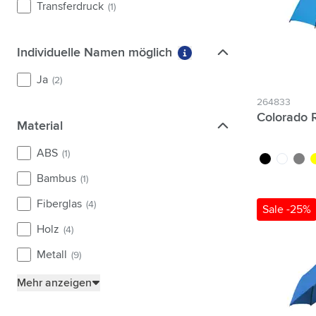
Transferdruck
(1)
Individuelle Namen möglich
Individuelle Namen möglich
Weitere Informationen 
Ja
(2)
264833
Colorado 
Material
Material
ABS
(1)
noir
blanc
gris
j
Bambus
(1)
Fiberglas
(4)
Sale -25%
Holz
(4)
Metall
(9)
Mehr anzeigen