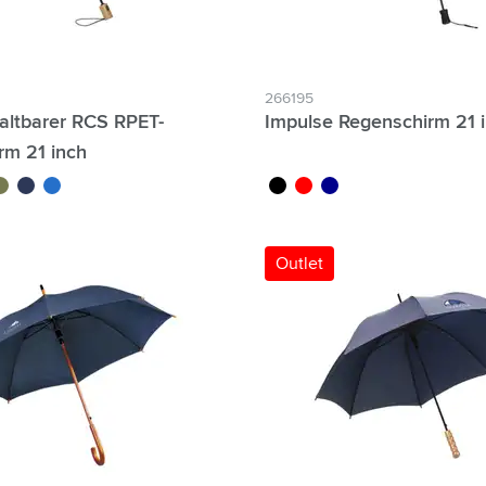
266195
altbarer RCS RPET-
Impulse Regenschirm 21 
rm 21 inch
rt olive
bleu foncé
bleu roi
noir
rouge
bleu foncé
Outlet