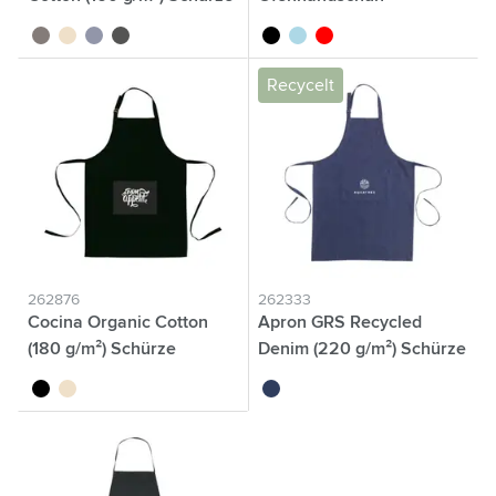
gris
naturel
bleu
gris foncé
noir
bleu clair
rouge
Recycelt
262876
262333
Cocina Organic Cotton
Apron GRS Recycled
(180 g/m²) Schürze
Denim (220 g/m²) Schürze
noir
naturel
denim