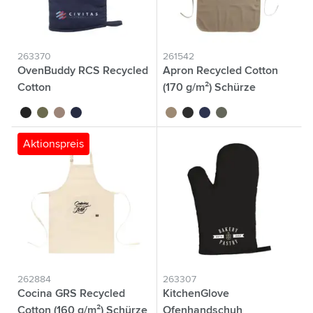
263370
261542
OvenBuddy RCS Recycled
Apron Recycled Cotton
Cotton
(170 g/m²) Schürze
noir
vert
beige
bleu foncé
braun
schwarz
blau
olivgrün
Aktionspreis
262884
263307
Cocina GRS Recycled
KitchenGlove
Cotton (160 g/m²) Schürze
Ofenhandschuh